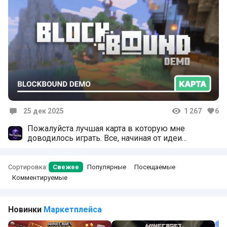
25 дек 2025
1 267
6
Комментарии
Пожалуйста лучшая карта в которую мне
доводилось играть. Все, начиная от идеи
заканчивая оформлением сделано на высшем
уровне. Чего стоят анимации кастомных entiti.
Даже имеется сюжет,а не просто "на нас напали".
Сортировка:
Свежее
Популярные
Посещаемые
Карта одним словом супер, желаю команде
Комментируемые
успехов в развитии этого проекта и разработке
последующих!
Новинки
Маркетплейса