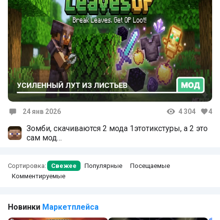
24 янв 2026
4 304
4
Комментарии
Зомби, скачиваются 2 мода 1этотикстуры, а 2 это
сам мод
Ты добавил в файлах скачал в маин тикстуры,
умник
Сортировка:
Свежее
Популярные
Посещаемые
Комментируемые
Новинки
Маркетплейса