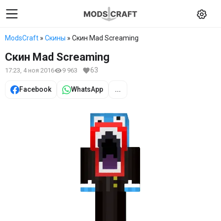
ModsCraft
»
Скины
» Скин Mad Screaming
Скин Mad Screaming
63
17:23, 4 ноя 2016
9 963
Facebook
WhatsApp
...