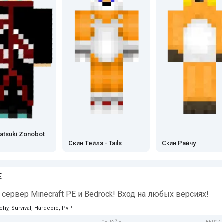
atsuki Zonobot
Скин Тейлз - Tails
Скин Райчу
E
сервер Minecraft PE и Bedrock! Вход на любых версиях!
chy, Survival, Hardcore, PvP
ОНЛАЙН
ВЕРСИ