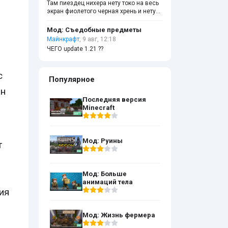
Там пиездец нихера нету токо на весь
экран фиолетого черная хрень и нету
ни построек и в креативе сердца и
голод появились ну вот как играть
Мод: Съедобные предметы
Майнкрафт
, 9 авг, 12:18
ЧЕГО update 1.21 ??
с
Популярное
Он
Последняя версия
Minecraft
Мод: Руины
т
Мод: Больше
анимаций тела
ия
Мод: Жизнь фермера