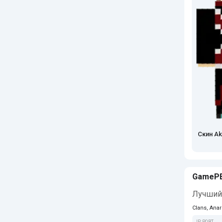
Скин Ak
GameP
Лучший 
Clans, Anar
IP:PORT