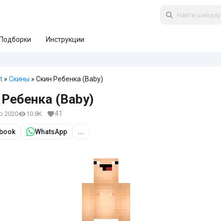
Подборки
Инструкции
t
»
Скины
» Скин Ребенка (Baby)
 Ребенка (Baby)
41
пр 2020
10.8K
book
WhatsApp
...