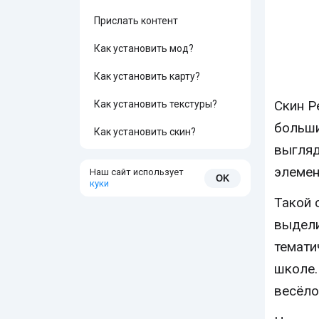
Прислать контент
Как установить мод?
Как установить карту?
Скин Р
Как установить текстуры?
больши
Как установить скин?
выгляд
элемен
Наш сайт использует
OK
куки
Такой 
выдели
темати
школе.
весёло