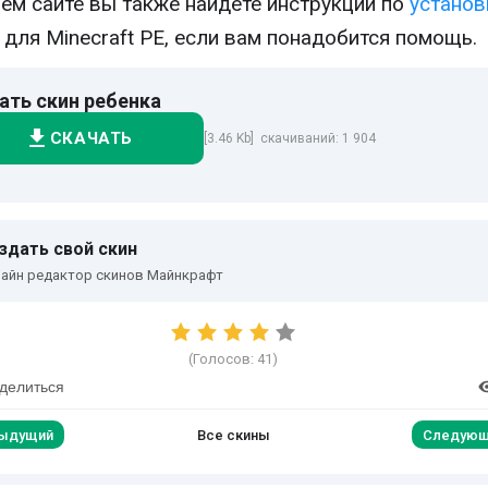
ем сайте вы также найдёте инструкции по
установ
для Minecraft PE, если вам понадобится помощь.
ать скин ребенка
СКАЧАТЬ
[3.46 Kb] скачиваний: 1 904
здать свой скин
айн редактор скинов Майнкрафт
(Голосов:
41
)
делиться
ыдущий
Все скины
Следующ