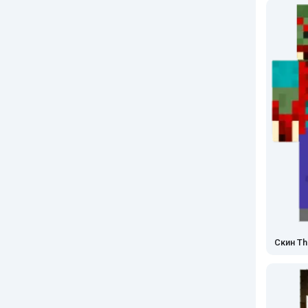
Скин T