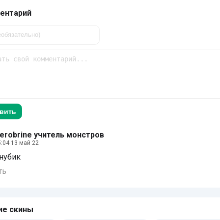
ентарий
вить
erobrine учитель монстров
5:04 13 май 22
 нубик
ть
ие скины