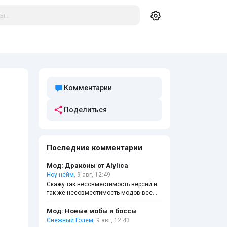
Комментарии
Поделиться
Последние комментарии
Мод: Драконы от Alylica
Ноу нейм
, 9 авг, 12:49
Скажу так несовместимость версий и
так же несовместимость модов все
испортят. Тебе кодер нужен хороший
который совместит эти моды.
Мод: Новые мобы и боссы
Снежный Голем
, 9 авг, 12:43