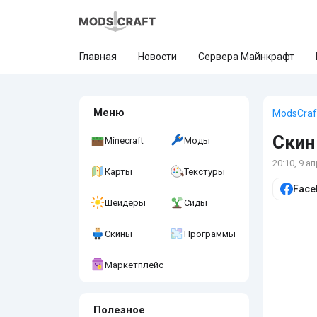
Главная
Новости
Сервера Майнкрафт
Меню
ModsCraf
Скин
Minecraft
Моды
20:10, 9 а
Карты
Текстуры
Face
Шейдеры
Сиды
Скины
Программы
Маркетплейс
Полезное