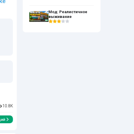
ке
Мод: Реалистичное
выживание
10.8K
ий