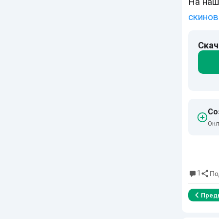
На наш
скинов
Скач
Со
Онл
1
По
Пред