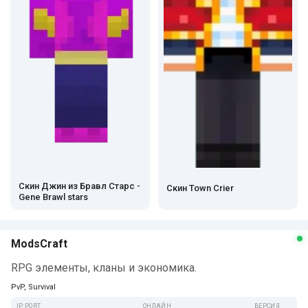
Скин Джин из Бравл Старс -
Скин Town Crier
Gene Brawl stars
ModsCraft
RPG элементы, кланы и экономика.
PvP, Survival
IP:PORT
ОНЛАЙН
ВЕРСИЯ