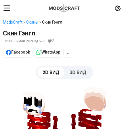
ModsCraft
»
Скины
» Скин Гэнгл
Скин Гэнгл
3
10:00, 16 май 2026
577
Facebook
WhatsApp
...
2D ВИД
3D ВИД