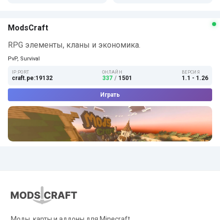
ModsCraft
RPG элементы, кланы и экономика.
PvP, Survival
IP:PORT
ОНЛАЙН
ВЕРСИЯ
craft.pe:19132
337
/
1501
1.1 - 1.26
Играть
Моды, карты и аддоны для Minecraft