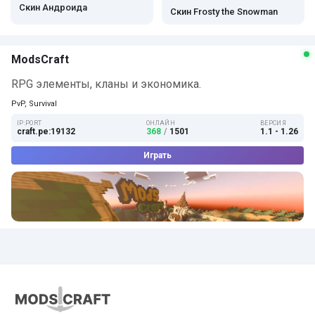
Скин Андроида
Скин Frosty the Snowman
ModsCraft
RPG элементы, кланы и экономика.
PvP, Survival
IP:PORT
ОНЛАЙН
ВЕРСИЯ
craft.pe:19132
368
/
1501
1.1 - 1.26
Играть