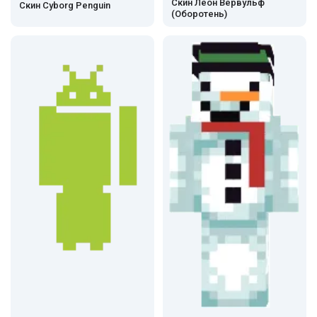
Скин Леон Вервульф
Скин Cyborg Penguin
(Оборотень)