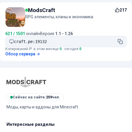
ModsCraft
217
RPG элементы, кланы и экономика.
621 / 1501
онлайн
Версия
1.1 - 1.26
craft.pe:19132
Копирований IP: в этом месяце
0
· сегодня
0
Обзор сервера →
Сейчас на сайте:
259
чел.
Моды, карты и аддоны для Minecraft
Интересные разделы