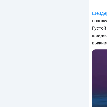
Шейде
похожу
Густой
шейдер
выжива