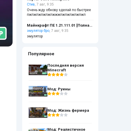
Стив
, 7 авг, 9:35
Очень жду обнову зделай по быстрее
пжпжпжпжпжпжжжпжпжпжпжпжп
Майнкрафт ПЕ 1.21.111.01 [Полная версия]
эмулятор бро
, 7 авг, 9:35
эмулятор
Популярное
Последняя версия
Minecraft
Мод: Руины
Мод: Жизнь фермера
Мод: Реалистичное