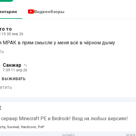
ентарии
Видеообзоры
то то
:19 30 янв 26
я МРАК в прям смысле у меня всё в чёрном дыму
ть
Санжар
7:39 11 апр 26
2 выживать
етить
E
сервер Minecraft PE и Bedrock! Вход на любых версиях!
chy, Survival, Hardcore, PvP
ОНЛАЙН
ВЕРСИ