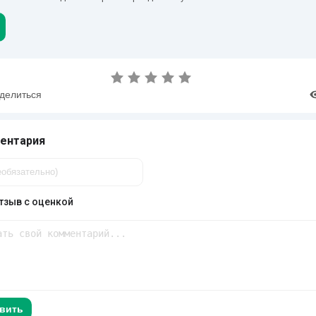
делиться
ентария
тзыв с оценкой
вить