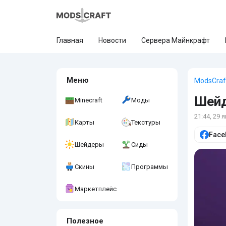
Главная
Новости
Сервера Майнкрафт
Меню
ModsCraf
Шейд
Minecraft
Моды
21:44, 29 
Карты
Текстуры
Face
Шейдеры
Сиды
Скины
Программы
Маркетплейс
Полезное