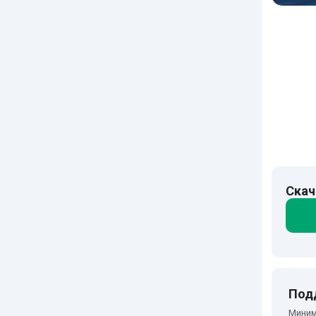
Скач
Под
Миним