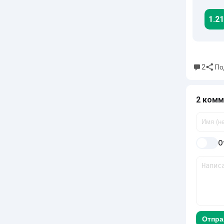
1.21
2
По
2 комм
О
Отпра