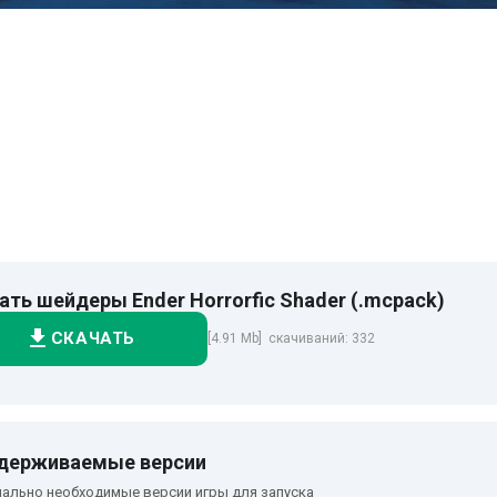
ать шейдеры Ender Horrorfic Shader (.mcpack)
СКАЧАТЬ
[4.91 Mb] скачиваний: 332
держиваемые версии
ально необходимые версии игры для запуска