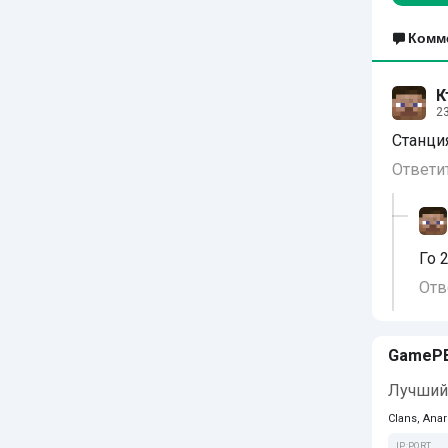
Комм
К
23
Станци
Ответи
Го 
Отв
GameP
Лучший 
Clans, Anar
IP:PORT