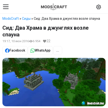
ModsCraft
»
Сиды
» Сид: Два Храма в джунглях возле спауна
Сид: Два Храма в джунглях возле
спауна
22
19:17, 10 июн 2016
6 954
Facebook
WhatsApp
...