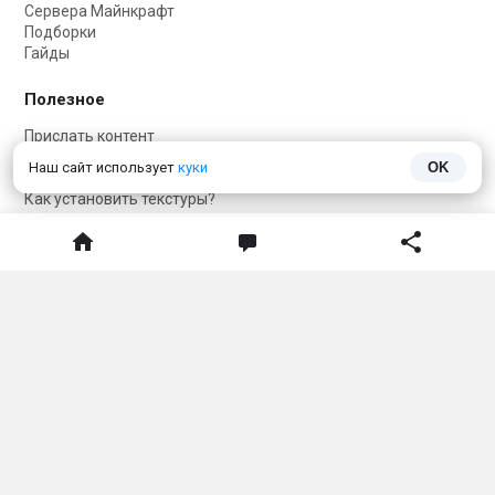
Сервера Майнкрафт
Подборки
Гайды
Полезное
Прислать контент
Как установить мод?
Наш сайт использует
куки
OK
Как установить карту?
Как установить текстуры?
Как установить скин?
Карта сайта
Соцсети
Telegram
Telegram чат
VKontakte
О нас
Обратная связь
Политика конфиденциальности
ДАННЫЙ САЙТ НЕ ЯВЛЯЕТСЯ ПРОДУКТОМ MINECRAFT И НЕ СВЯЗАН