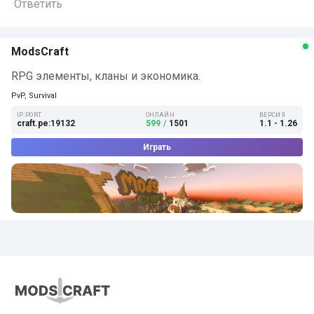
Ответить
ModsCraft
RPG элементы, кланы и экономика.
PvP, Survival
IP:PORT
ОНЛАЙН
ВЕРСИЯ
craft.pe:19132
599
/
1501
1.1 - 1.26
Играть