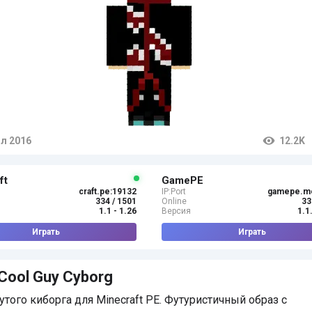
л 2016
12.2K
тарии
ft
GamePE
craft.pe:19132
IP:Port
gamepe.m
334 / 1501
Online
33
1.1 - 1.26
Версия
1.1
Играть
Играть
Cool Guy Cyborg
утого киборга для Minecraft PE. Футуристичный образ с