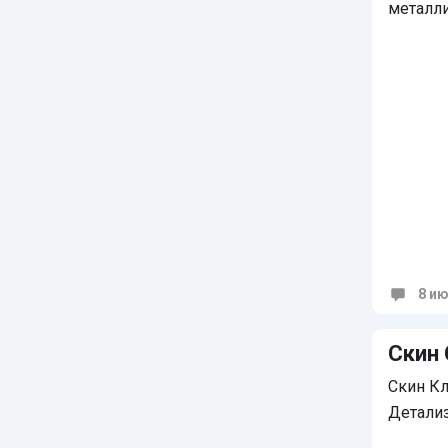
металл
8 ию
Коммен
Скин 
Скин Кл
Детали