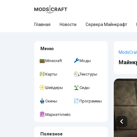
Главная
Новости
Сервера Майнкрафт
Меню
ModsCra
Minecraft
Моды
Майнкр
Карты
Текстуры
Шейдеры
Сиды
Скины
Программы
Маркетплейс
Полезное