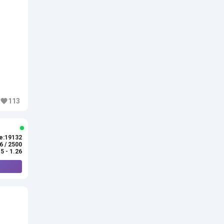
113
e:19132
6 / 2500
.5 - 1.26