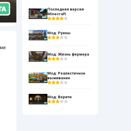
Последняя версия
Мод: Личная колония
Minecraft
Anonymous Games
Мод: Руины
ами
Мод: Жизнь фермера
Мод: Реалистичное
выживание
Мод: Верити