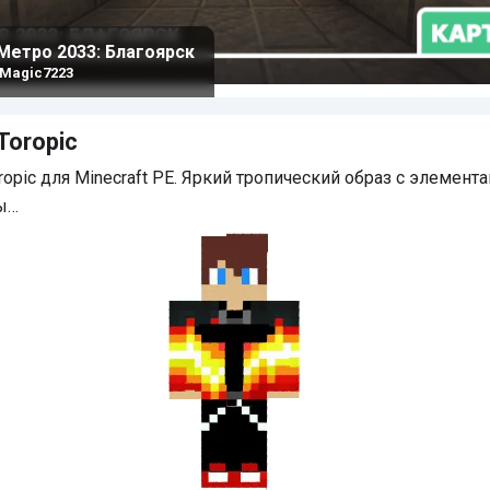
 Метро 2033: Благоярск
Magic7223
Toropic
ropic для Minecraft PE. Яркий тропический образ с элемент
ы…