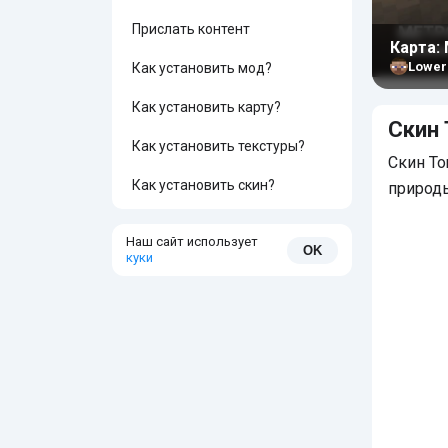
Прислать контент
Карта:
Lower
Как установить мод?
Как установить карту?
Скин 
Как установить текстуры?
Скин To
Как установить скин?
природ
Наш сайт использует
OK
куки