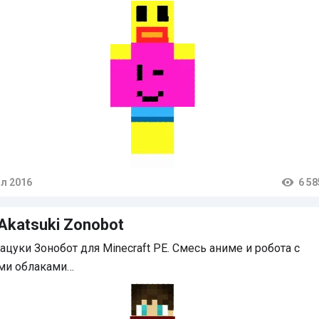
л 2016
6 58
тарии
Akatsuki Zonobot
ацуки Зонобот для Minecraft PE. Смесь аниме и робота с
ми облаками…