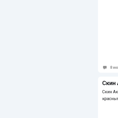
8 ию
Коммен
Скин 
Скин Ак
красны