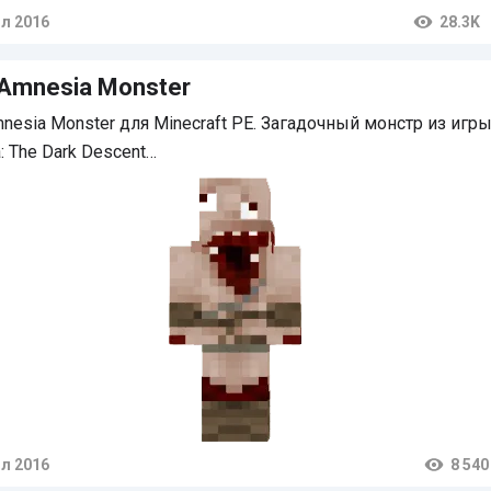
л 2016
28.3K
тарии
Amnesia Monster
nesia Monster для Minecraft PE. Загадочный монстр из игр
: The Dark Descent…
л 2016
8 540
тарии