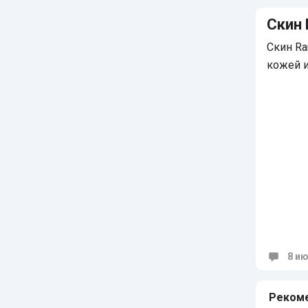
Скин 
Скин Ra
кожей 
8 ию
Коммен
Реком