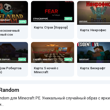
Карта: Страх [Хоррор]
Карта: Некрофис
 Бесконечный
ный сон
 Дом Робертов
Карта: 5 ночей с
Карта: Биокрафт
р)
Minecraft
 Random
ndom для Minecraft PE. Уникальный случайный образ с ярк
и…