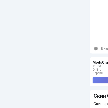
8 ию
Коммен
ModsCra
IP:Port
Online
Версия
Скин 
Скин кр