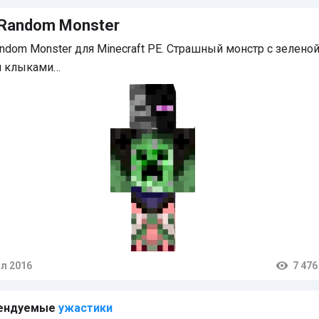
Random Monster
ndom Monster для Minecraft PE. Страшный монстр с зелено
и клыками…
л 2016
7 476
тарии
ендуемые
ужастики