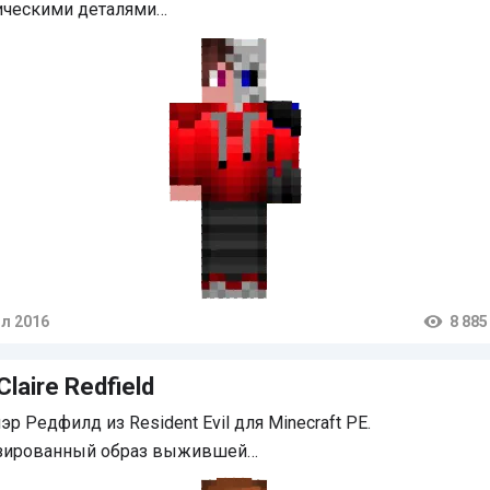
ическими деталями…
л 2016
8 885
тарии
Claire Redfield
эр Редфилд из Resident Evil для Minecraft PE.
зированный образ выжившей…