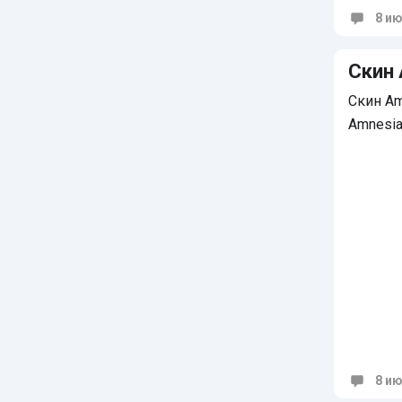
8 ию
Коммен
Скин 
Скин Am
Amnesia
8 ию
Коммен