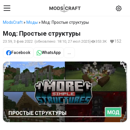
ModsCraft
»
Моды
» Мод: Простые структуры
Мод: Простые структуры
152
23:59, 3 фев 2022
(обновлено:
18:10, 27 июл 2025
)
353.3K
Facebook
WhatsApp
...