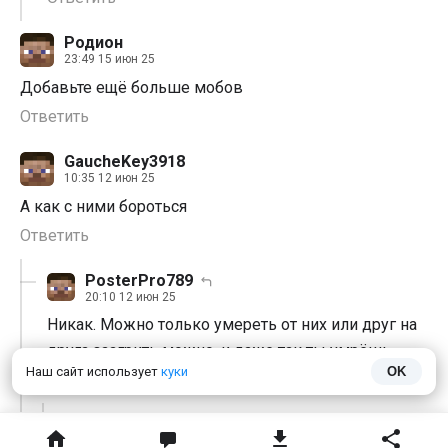
Родион
23:49 15 июн 25
Добавьте ещё больше мобов
Ответить
GaucheKey3918
10:35 12 июн 25
А как с ними бороться
Ответить
PosterPro789
20:10 12 июн 25
Никак. Можно только умереть от них или друг на
друга заагрить можно, и даже так ты умрёшь.
Наш сайт использует
куки
OK
Ответить
DaniX228
17:42 13 июн 25