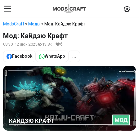
ModsCraft
»
Моды
» Мод: Кайдзю Крафт
Мод: Кайдзю Крафт
6
08:30, 12 июн 2025
13.8K
Facebook
WhatsApp
...