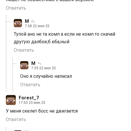
Ответить
М
7:58 22 июл 25
Тупой ано не та комп а если не комп то скачай
другую далбое;б еба;ный
Ответить
М
7:59 22 июл 25
Оно я случайно написал
Ответить
Forest_7
17:03 23 июн 25
У меня скелет босс не двигается
Ответить