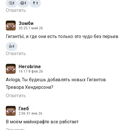
🤔
1
😱
1
💊
1
Ответить
Зомби
20:25 1 май 26
ГигантЫ, и где они есть только это чудо без перьев
👍
1
Ответить
Herobrine
16:17 8 фев 26
Avloga, Ты будешь добавлять новых Гигантов
Тревора Хендерсона?
Ответить
Глеб
2:06 31 янв 26
В моём майнкрафте все работает