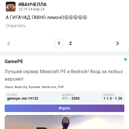
ИВАНЧЕЛЛА
22:19 24 мар 24
А ГИГАЧАД ГАВНО лимонО🤬🤬🤬🤬🤬
Ответить
1
2
GamePE
Лучший сервер Minecraft PE и Bedrock! Вход на любых
версиях!
Clans, Anarchy, Survival, Hardcore, PvP
IP:PORT
ОНЛАЙН
ВЕРСИЯ
gamepe.me:19132
571
/
2500
1.1.5 - 1.26
Играть