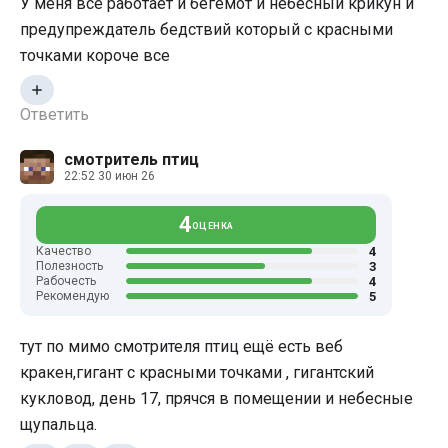
У меня всë работает и бегемот и небесный крикун и
предупреждатель бедствий который с красными
точками короче все
Ответить
смотритель птиц
22:52 30 июн 26
4
ОЦЕНКА
4
Качество
3
Полезность
4
Рабочесть
5
Рекомендую
тут по мимо смотрителя птиц ещё есть веб
кракен,гигант с красными точками , гигантский
кукловод, день 17, прячся в помещении и небесные
щупальца.