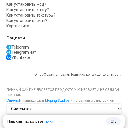
Как установить мод?
Как установить карту?
Как установить текстуры?
Как установить скин?
Карта сайта
Соцсети
Telegram
Telegram чат
VKontakte
О нас
Обратная связь
Политика конфиденциальности
ДАННЫЙ САЙТ НЕ ЯВЛЯЕТСЯ ПРОДУКТОМ MINECRAFT И НЕ СВЯЗАН
С MOJANG.
Minecraft
принадлежит
Mojang Studios
и не связан с этим сайтом
Тема сайта
Наш сайт использует
куки
OK
Язык сайта