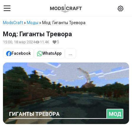
ModsCraft
»
Моды
» Мод: Гиганты Тревора
Мод: Гиганты Тревора
5
15:00, 18 мар 2024
11.4K
Facebook
WhatsApp
...