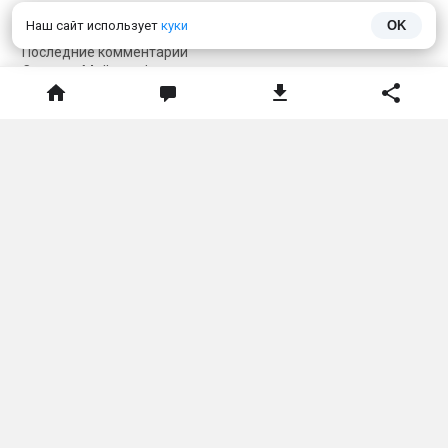
ТОП 100 модов
Наш сайт использует
куки
OK
ТОП 100 карт
Последние комментарии
Сервера Майнкрафт
Подборки
Гайды
Полезное
Прислать контент
Как установить мод?
Как установить карту?
Как установить текстуры?
Как установить скин?
Карта сайта
Соцсети
Telegram
Telegram чат
VKontakte