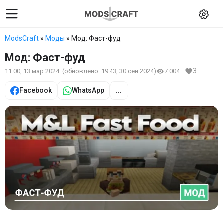
ModsCraft
»
Моды
» Мод: Фаст-фуд
Мод: Фаст-фуд
3
11:00, 13 мар 2024
(обновлено:
19:43, 30 сен 2024
)
7 004
Facebook
WhatsApp
...