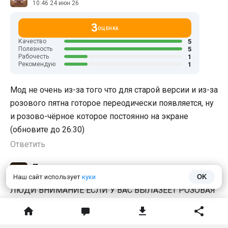
10:46 24 июн 26
3
ОЦЕНКА
5
Качество
5
Полезность
1
Рабочесть
1
Рекомендую
Мод не очень из-за того что для старой версии и из-за
розового пятна готорое переодически появляется, ну
и розово-чëрное которое постоянно на экране
(обновите до 26.30)
Ответить
Помогатель
10:09 3 июн 26
Наш сайт использует
куки
OK
ЛЮДИ ВНИМАНИЕ ЕСЛИ У ВАС ВЫЛАЗЕЕТ РОЗОВАЯ
ХРЕНЬ ТО СКАЧАЙТЕ ВЕРСИЮ МАЙНКРАФТА 1.19
Ответить