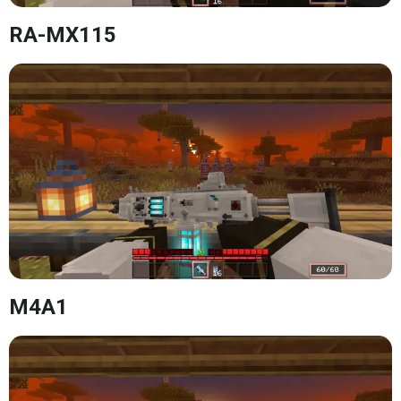
RA-MX115
M4A1