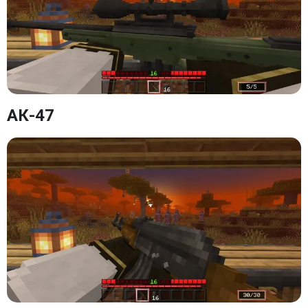
АК-47