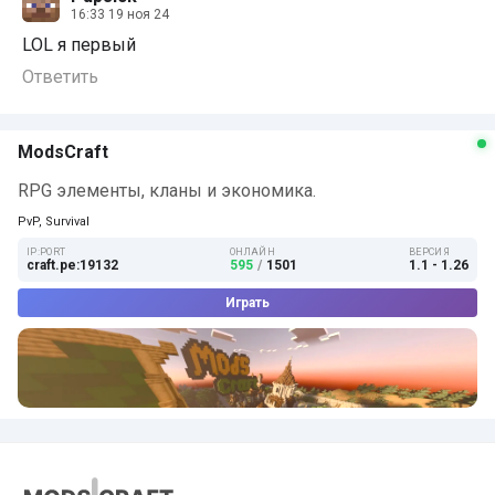
16:33 19 ноя 24
LOL я первый
Ответить
ModsCraft
RPG элементы, кланы и экономика.
PvP, Survival
IP:PORT
ОНЛАЙН
ВЕРСИЯ
craft.pe:19132
595
/
1501
1.1 - 1.26
Играть