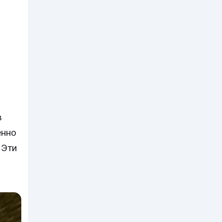
в
енно
 Эти