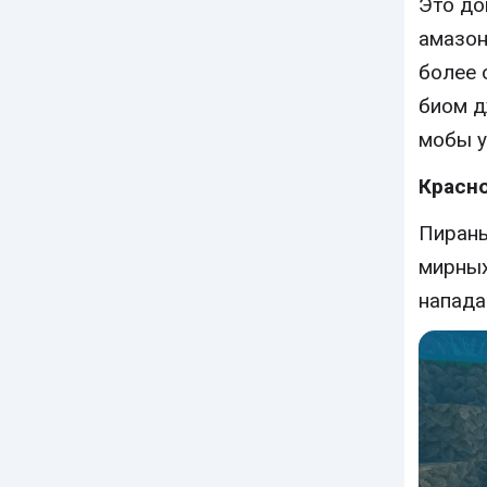
Это до
амазон
более 
биом д
мобы у
Красно
Пирань
мирных
напада