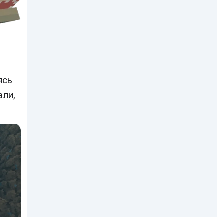
ясь
али,