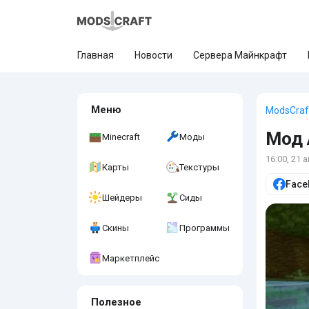
Главная
Новости
Сервера Майнкрафт
Меню
ModsCraf
Мод 
Minecraft
Моды
16:00, 21 
Карты
Текстуры
Face
Шейдеры
Сиды
Скины
Программы
Маркетплейс
Полезное