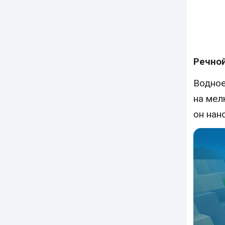
Речно
Водное
на мел
он нан