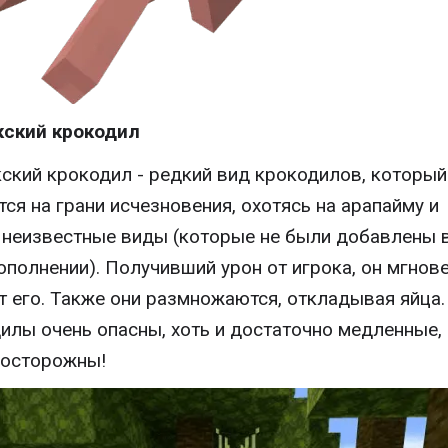
кский крокодил
ский крокодил - редкий вид крокодилов, который
тся на грани исчезновения, охотясь на арапайму и
 неизвестные виды (которые не были добавлены 
ополнении). Получивший урон от игрока, он мгнов
т его. Также они размножаются, откладывая яйца.
илы очень опасны, хоть и достаточно медленные,
 осторожны!