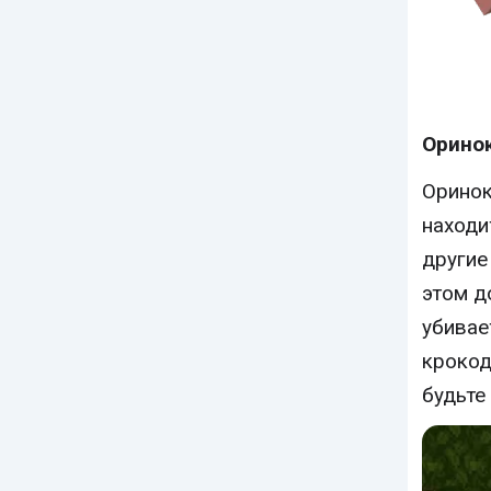
Орино
Оринок
находи
другие
этом д
убивае
крокод
будьте