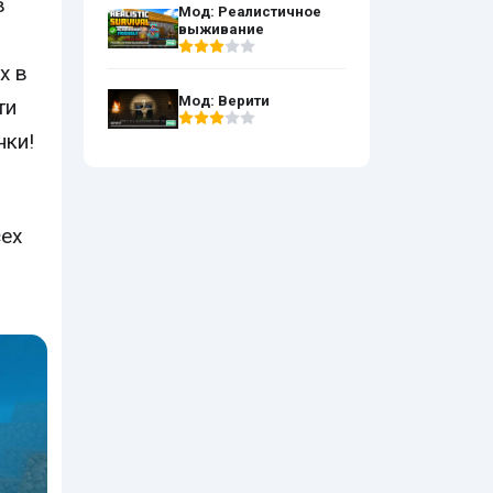
в
Мод: Реалистичное
выживание
х в
Мод: Верити
ти
нки!
сех