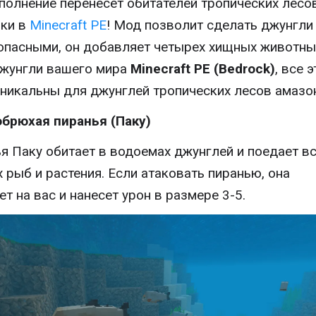
полнение перенесет обитателей тропических лесо
ки в
Minecraft PE
! Мод позволит сделать джунгли
опасными, он добавляет четырех хищных животны
жунгли вашего мира
Minecraft PE (Bedrock)
, все э
никальны для джунглей тропических лесов амазо
брюхая пиранья (Паку)
я Паку обитает в водоемах джунглей и поедает в
 рыб и растения. Если атаковать пиранью, она
ет на вас и нанесет урон в размере 3-5.