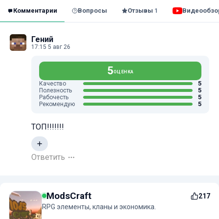
Комментарии
Вопросы
Отзывы
Видеообз
1
Гений
17:15 5 авг 26
5
ОЦЕНКА
5
Качество
5
Полезность
5
Рабочесть
5
Рекомендую
ТОП!!!!!!!
Ответить
ModsCraft
217
RPG элементы, кланы и экономика.