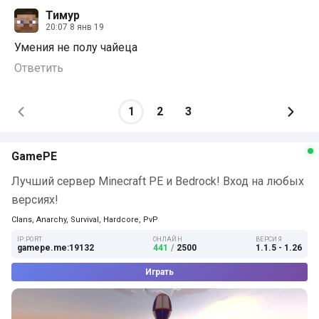
Тимур
20:07 8 янв 19
Умения не полу чайеца
Ответить
1
2
3
GamePE
Лучший сервер Minecraft PE и Bedrock! Вход на любых
версиях!
Clans, Anarchy, Survival, Hardcore, PvP
IP:PORT
ОНЛАЙН
ВЕРСИЯ
gamepe.me:19132
441
/
2500
1.1.5 - 1.26
Играть