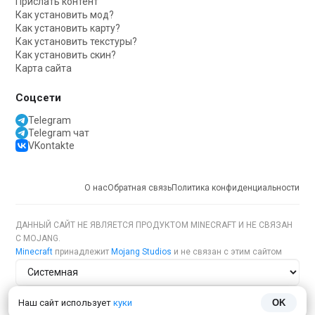
Прислать контент
Как установить мод?
Как установить карту?
Как установить текстуры?
Как установить скин?
Карта сайта
Соцсети
Telegram
Telegram чат
VKontakte
О нас
Обратная связь
Политика конфиденциальности
ДАННЫЙ САЙТ НЕ ЯВЛЯЕТСЯ ПРОДУКТОМ MINECRAFT И НЕ СВЯЗАН
С MOJANG.
Minecraft
принадлежит
Mojang Studios
и не связан с этим сайтом
Тема сайта
Наш сайт использует
куки
OK
Язык сайта