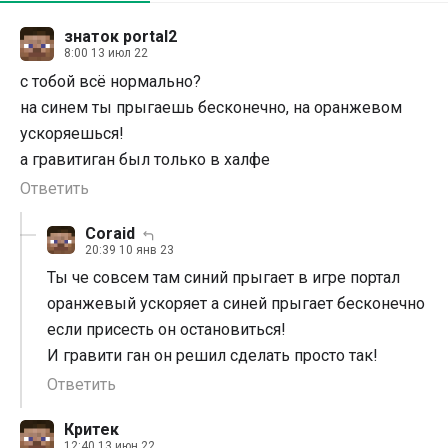
знаток portal2
8:00 13 июл 22
с тобой всё нормально?
на синем ты прыгаешь бесконечно, на оранжевом
ускоряешься!
а гравитиган был только в халфе
Ответить
Coraid
20:39 10 янв 23
Ты че совсем там синий прыгает в игре портал
оранжевый ускоряет а синей прыгает бесконечно
если присесть он остановиться!
И гравити ган он решил сделать просто так!
Ответить
Критек
12:40 13 июн 22