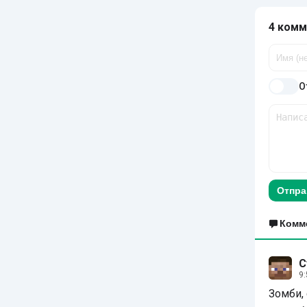
4 комм
О
Отпра
Комм
С
9:
Зомби, 