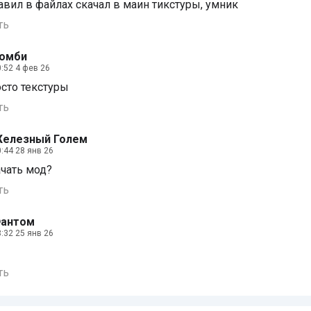
авил в файлах скачал в маин тикстуры, умник
ть
омби
:52 4 фев 26
осто текстуры
ть
елезный Голем
:44 28 янв 26
ачать мод?
ть
антом
:32 25 янв 26
ть