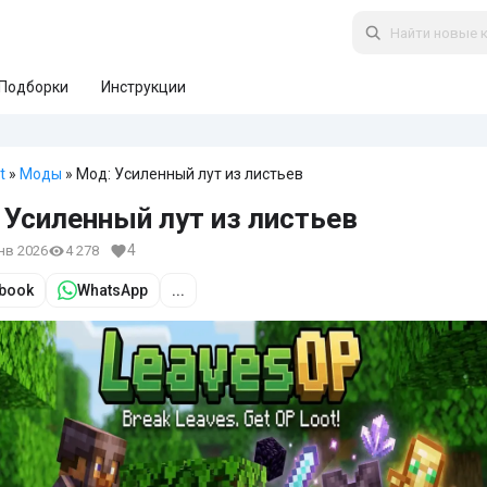
Подборки
Инструкции
t
»
Моды
» Мод: Усиленный лут из листьев
 Усиленный лут из листьев
4
янв 2026
4 278
book
WhatsApp
...