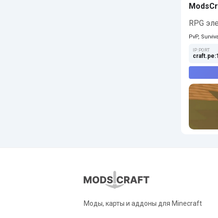
ModsCr
RPG эле
PvP, Surviva
IP:PORT
craft.pe
Моды, карты и аддоны для Minecraft