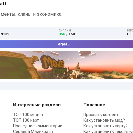
aft
менты, кланы и экономика.
l
ОНЛАЙН
ВЕР
:19132
356
/
1501
1.1 
Играть
Интересные разделы
Полезное
ТОП 100 модов
Прислать контент
ТОП 100 карт
Как установить мод?
Последние комментарии
Как установить карту?
Сервера Майнкрафт
Как установить текстуры