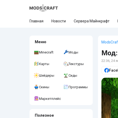
Главная
Новости
Сервера Майнкрафт
Меню
ModsCraf
Мод:
Minecraft
Моды
22:36, 24 
Карты
Текстуры
Face
Шейдеры
Сиды
Скины
Программы
Маркетплейс
Полезное