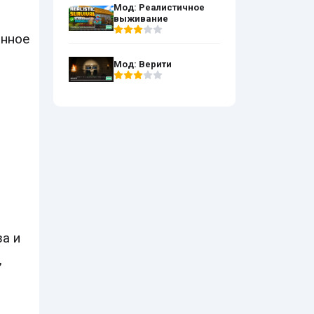
Мод: Реалистичное
выживание
анное
Мод: Верити
за и
,