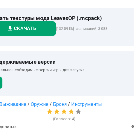
ать текстуры мода LeavesOP (.mcpack)
СКАЧАТЬ
[132.59 Kb] скачиваний: 3 083
держиваемые версии
ально необходимые версии игры для запуска
Выживание
/
Оружие
/
Броня
/
Инструменты
(Голосов:
4
)
делиться