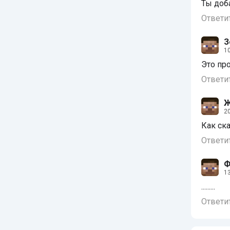
Ты доб
Ответи
З
10
Это пр
Ответи
Ж
20
Как ск
Ответи
Ф
13
.........
Ответи