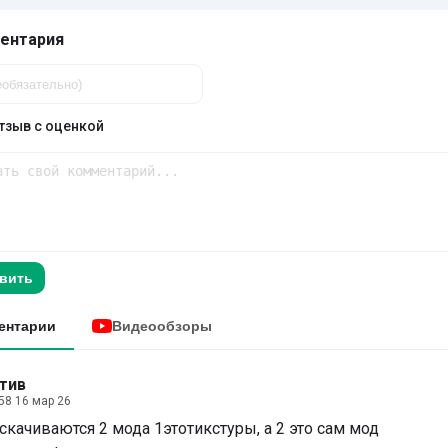
ентария
тзыв с оценкой
вить
ентарии
Видеообзоры
тив
58 16 мар 26
скачиваются 2 мода 1этотикстуры, а 2 это сам мод