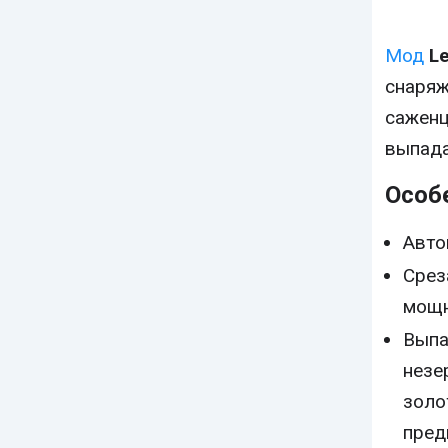
Мод
L
снаряж
саженц
выпада
Особ
Авто
Срез
мощн
Выпа
незе
золо
пред