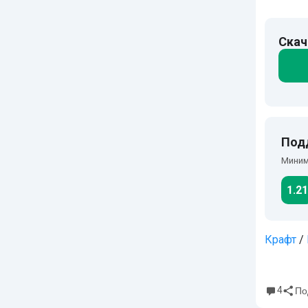
Скач
Под
Миним
1.21
Крафт
/
4
По