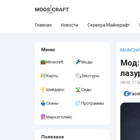
Главная
Новости
Сервера Майнкрафт
Меню
ModsCraf
Мод:
Minecraft
Моды
лазу
Карты
Текстуры
08:00, 17 
Шейдеры
Сиды
Face
Скины
Программы
Маркетплейс
Полезное