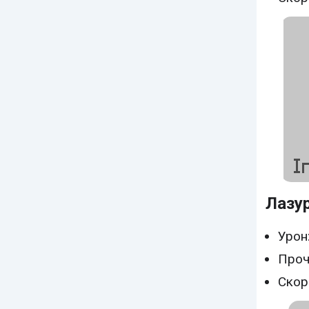
Лазу
Урон:
Проч
Скор