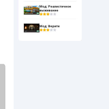
Мод: Реалистичное
выживание
Мод: Верити