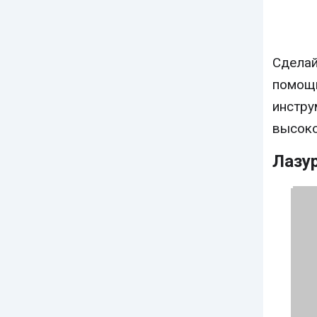
Сделай
помо
инстру
высоко
Лазу