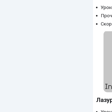
Урон:
Проч
Скор
Лазу
Урон: