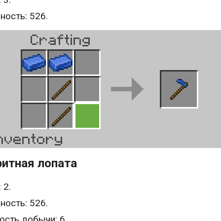
ность: 526.
ритная лопата
 2.
ность: 526.
ость добычи: 6.