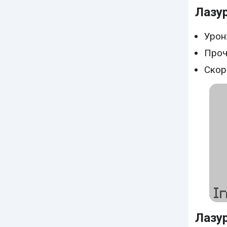
Лазу
Урон:
Проч
Скор
Лазу