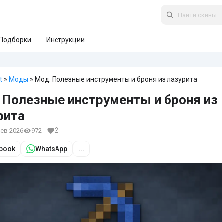
Подборки
Инструкции
t
»
Моды
» Мод: Полезные инструменты и броня из лазурита
 Полезные инструменты и броня из
рита
2
фев 2026
972
book
WhatsApp
...