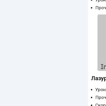
Проч
Лазу
Урон:
Проч
Скор