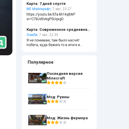
Карта: 7 дней спустя
МЕ Майнкрафт
, 7 авг, 23:27
https://youtu.be/Efa-bh1kqBM?
si=C7kUd0vkgPSUqxgD
Карта: Современное средневековье
Зомби
, 7 авг, 22:35
Я не понимаю, там было насчёт
побега, куда бежать то в итоге и
ломать ли чёрные стены?
Популярное
Последняя версия
Minecraft
Мод: Руины
Мод: Жизнь фермера