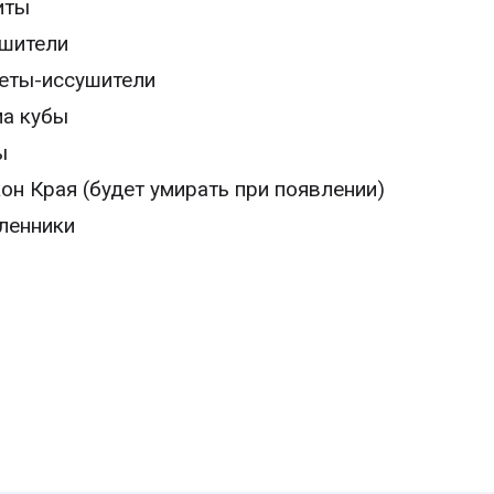
иты
шители
еты-иссушители
а кубы
ы
он Края (будет умирать при появлении)
ленники