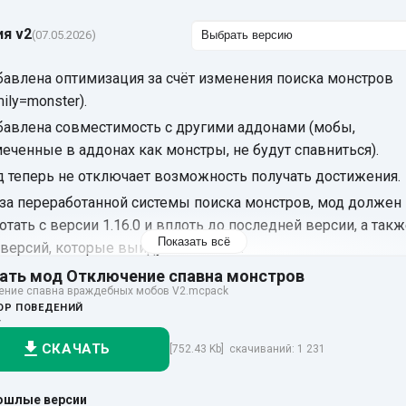
ия v2
(07.05.2026)
авлена оптимизация за счёт изменения поиска монстров
mily=monster).
авлена совместимость с другими аддонами (мобы,
еченные в аддонах как монстры, не будут спавниться).
 теперь не отключает возможность получать достижения.
за переработанной системы поиска монстров, мод должен
отать с версии 1.16.0 и вплоть до последней версии, а так
Показать всё
 версий, которые выйдут после неё.
ер дракон теперь может спавниться.
ать мод Отключение спавна монстров
ение спавна враждебных мобов V2.mcpack
ОР ПОВЕДЕНИЙ
+
СКАЧАТЬ
[752.43 Kb] скачиваний: 1 231
ошлые версии