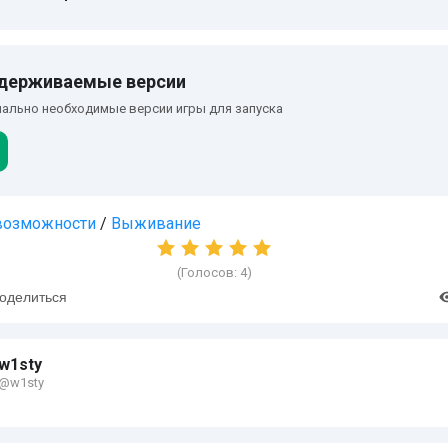
держиваемые версии
ально необходимые версии игры для запуска
возможности
/
Выживание
(Голосов:
4
)
оделиться
w1sty
@w1sty