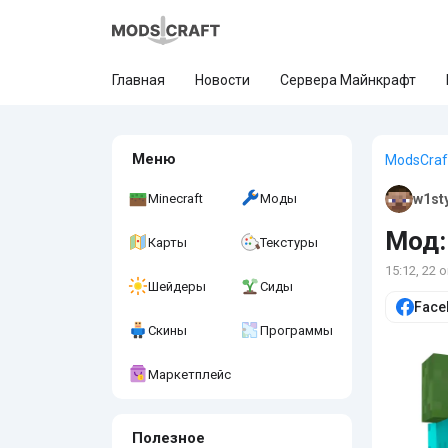
Главная
Новости
Сервера Майнкрафт
Меню
ModsCraf
Minecraft
Моды
w1st
Мод:
Карты
Текстуры
15:12, 22 
Шейдеры
Сиды
Face
Скины
Программы
Маркетплейс
Полезное