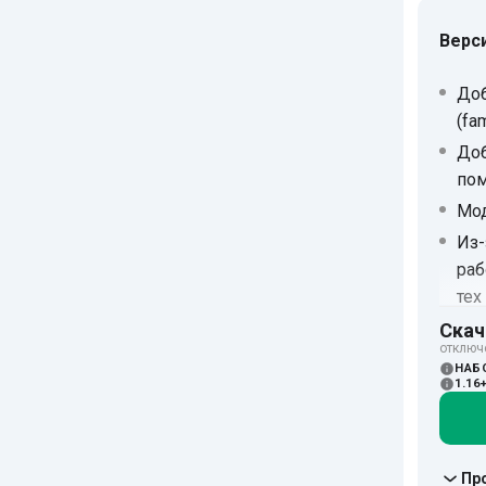
Верс
Доб
(fa
Доб
пом
Мод
Из-
раб
тех
Энд
Скач
отключ
НАБ
1.16
Пр