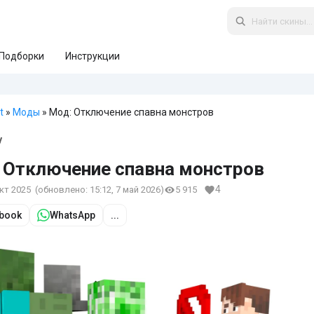
Подборки
Инструкции
t
»
Моды
» Мод: Отключение спавна монстров
y
 Отключение спавна монстров
4
окт 2025
(обновлено:
15:12, 7 май 2026
)
5 915
book
WhatsApp
...