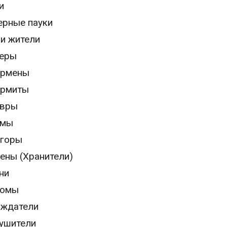
и
рные пауки
и жители
еры
ермены
ермиты
авры
ьмы
горы
ены (Хранители)
ни
томы
ждатели
ушители