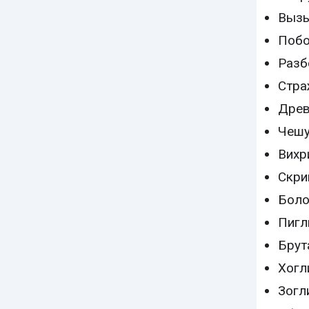
Вызы
Побо
Разб
Стра
Древ
Чеш
Вихр
Скри
Боло
Пигл
Брут
Хогл
Зогл