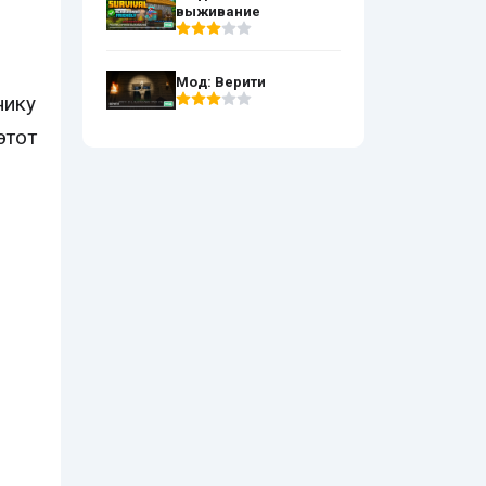
выживание
Мод: Верити
нику
этот