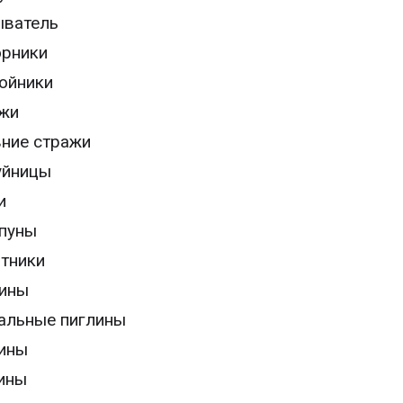
ватель
рники
ойники
жи
ние стражи
уйницы
и
пуны
тники
ины
альные пиглины
ины
ины