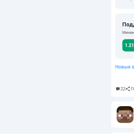
Под
Миним
1.21
Новые 
22
П