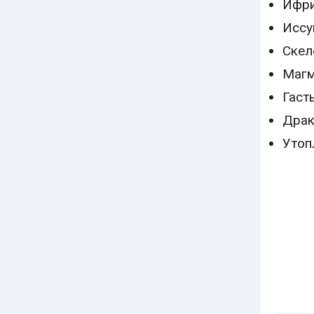
Ифр
Иссу
Скел
Магм
Гаст
Драк
Утоп