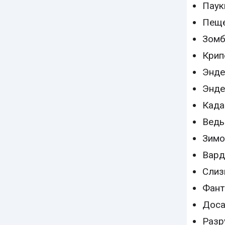
Паук
Пеще
Зомб
Крип
Энд
Энд
Кад
Вед
Зимо
Вард
Слиз
Фан
Доса
Разр