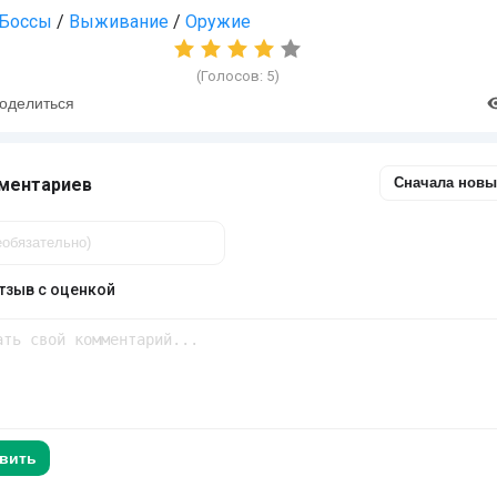
Боссы
/
Выживание
/
Оружие
(Голосов:
5
)
оделиться
ментариев
Сначала новы
тзыв с оценкой
вить