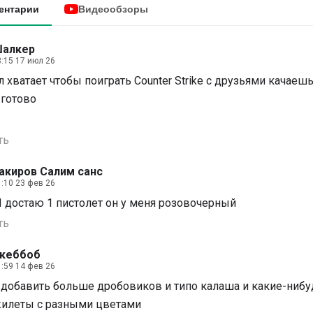
ентарии
Видеообзоры
алкер
3:15 17 июл 26
 хватает чтобы поиграть Counter Strike с друзьями качаеш
 готово
ть
акиров Салим санс
1:10 23 фев 26
Я достаю 1 пистолет он у меня розовочерный
ть
кеббоб
1:59 14 фев 26
добавить больше дробовиков и типо калаша и какие-нибу
илеты с разными цветами