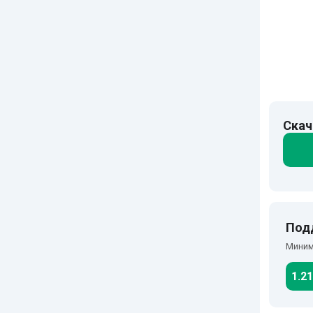
Скач
Под
Миним
1.21