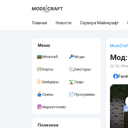
Главная
Новости
Сервера Майнкрафт
Меню
ModsCraf
Мод:
Minecraft
Моды
22:16, 28 
Карты
Текстуры
Face
Шейдеры
Сиды
Скины
Программы
Маркетплейс
Полезное