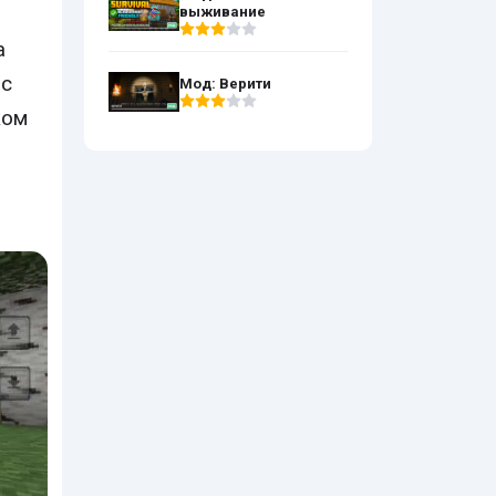
выживание
а
 с
Мод: Верити
ком