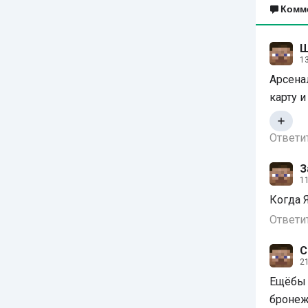
Комм
Ш
1
Арсенал
карту и
Ответи
З
1
Когда 
Ответи
С
2
Ещёбы 
бронеж