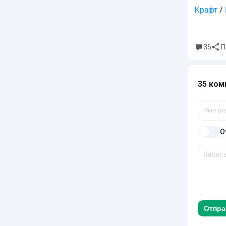
Крафт
/
35
П
35 ком
О
Отпра