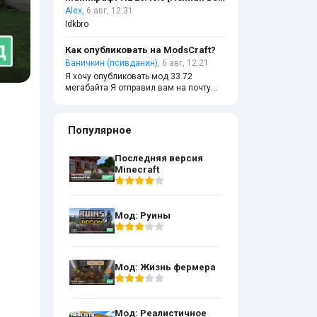
Alex
, 6 авг, 12:31
Idkbro
Как опубликовать на ModsCraft?
Ваничкин (псивданин)
, 6 авг, 12:21
Я хочу опубликовать мод 33.72
мегабайта Я отправил вам на почту
ещё где-то 5 августа Когда вы
опубликуете напишите кто-нибудь
Популярное
Последняя версия
Minecraft
Мод: Руины
Мод: Жизнь фермера
Мод: Реалистичное