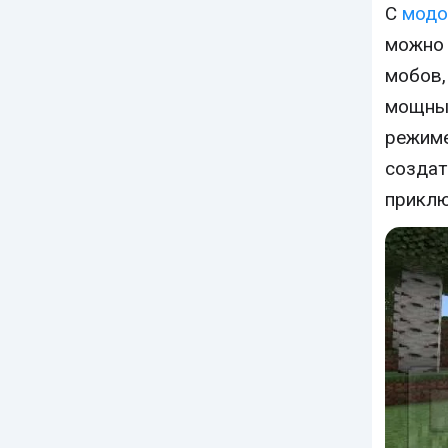
С
мод
можно 
мобов,
мощным
режиме
создат
приклю