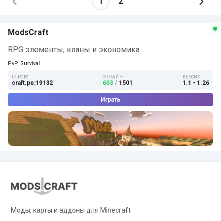
1
2
ModsCraft
RPG элементы, кланы и экономика.
PvP, Survival
IP:PORT
ОНЛАЙН
ВЕРСИЯ
craft.pe:19132
603
/
1501
1.1 - 1.26
Играть
Моды, карты и аддоны для Minecraft