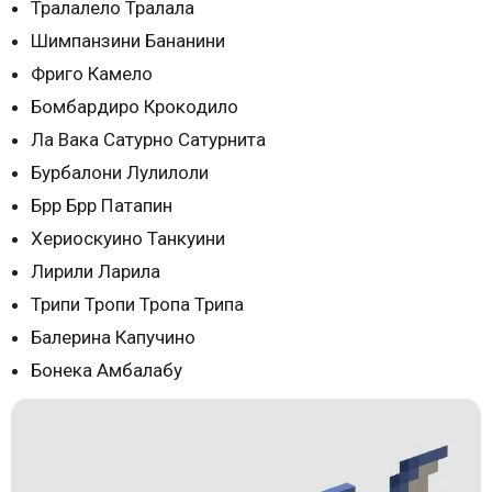
Тралалело Тралала
Шимпанзини Бананини
Фриго Камело
Бомбардиро Крокодило
Ла Вака Сатурно Сатурнита
Бурбалони Лулилоли
Брр Брр Патапин
Хериоскуино Танкуини
Лирили Ларила
Трипи Тропи Тропа Трипа
Балерина Капучино
Бонека Амбалабу