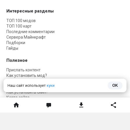
Интересные разделы
ТОП 100 модов
ТОП 100 карт
Последние комментарии
Сервера Майнкрафт
Подборки
Гайды
Полезное
Прислать контент
Как установить мод?
Как установить карту?
Наш сайт использует
куки
OK
Как установить текстуры?
Как установить скин?
Карта сайта
Соцсети
Telegram
Telegram чат
VKontakte