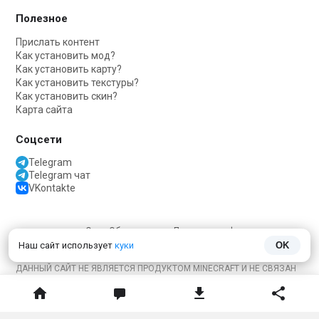
Полезное
Прислать контент
Как установить мод?
Как установить карту?
Как установить текстуры?
Как установить скин?
Карта сайта
Соцсети
Telegram
Telegram чат
VKontakte
О нас
Обратная связь
Политика конфиденциальности
Наш сайт использует
куки
OK
ДАННЫЙ САЙТ НЕ ЯВЛЯЕТСЯ ПРОДУКТОМ MINECRAFT И НЕ СВЯЗАН
С MOJANG.
Minecraft
принадлежит
Mojang Studios
и не связан с этим сайтом