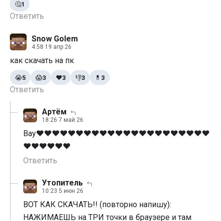
🤔
1
Ответить
Snow Golem
4:58 19 апр 26
как скачать на пк
😭
5
😱
3
❤️
3
👎
3
💊
3
Ответить
Артём
18:26 7 май 26
Вау❤️❤️❤️❤️❤️❤️❤️❤️❤️❤️❤️❤️❤️❤️❤️❤️❤️❤️❤️❤️❤️❤️
❤️❤️❤️❤️❤️❤️
Ответить
Утопитель
10:23 5 июн 26
ВОТ КАК СКАЧАТЬ!! (повторно напишу):
НАЖИМАЕШЬ на ТРИ точки в браузере и там