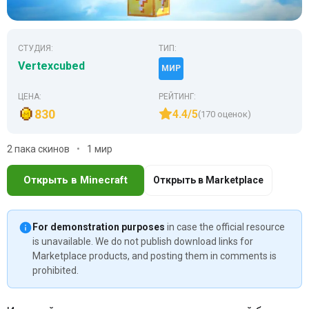
СТУДИЯ:
ТИП:
Vertexcubed
МИР
ЦЕНА:
РЕЙТИНГ:
830
4.4/5
(170 оценок)
2 пака скинов
1 мир
Открыть в Minecraft
Открыть в Marketplace
For demonstration purposes
in case the official resource
is unavailable. We do not publish download links for
Marketplace products, and posting them in comments is
prohibited.