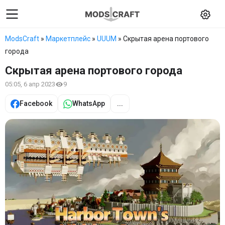
ModsCraft
»
Маркетплейс
»
UUUM
» Скрытая арена портового
города
Скрытая арена портового города
05:05, 6 апр 2023
9
Facebook
WhatsApp
...