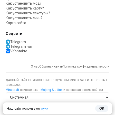
Как установить мод?
Как установить карту?
Как установить текстуры?
Как установить скин?
Карта сайта
Соцсети
Telegram
Telegram чат
VKontakte
О нас
Обратная связь
Политика конфиденциальности
ДАННЫЙ САЙТ НЕ ЯВЛЯЕТСЯ ПРОДУКТОМ MINECRAFT И НЕ СВЯЗАН
С MOJANG.
Minecraft
принадлежит
Mojang Studios
и не связан с этим сайтом
Тема сайта
Наш сайт использует
куки
OK
Язык сайта