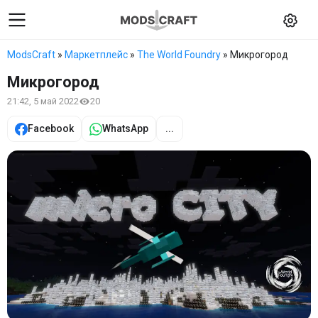
ModsCraft
»
Маркетплейс
»
The World Foundry
» Микрогород
Микрогород
21:42, 5 май 2022
20
Facebook
WhatsApp
...