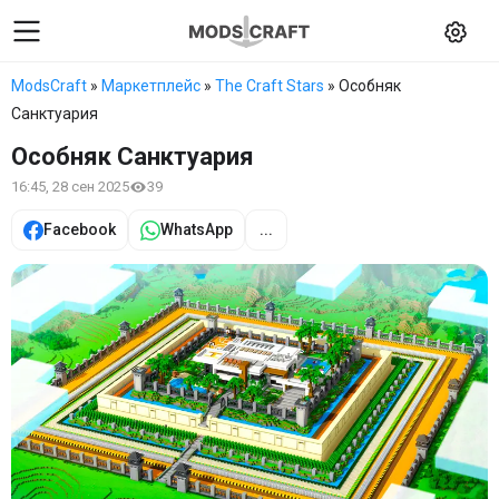
ModsCraft
»
Маркетплейс
»
The Craft Stars
» Особняк
Санктуария
Особняк Санктуария
16:45, 28 сен 2025
39
Facebook
WhatsApp
...