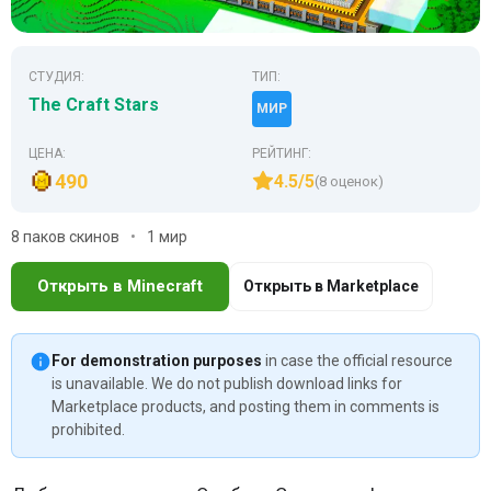
СТУДИЯ:
ТИП:
The Craft Stars
МИР
ЦЕНА:
РЕЙТИНГ:
490
4.5/5
(8 оценок)
8 паков скинов
1 мир
Открыть в Minecraft
Открыть в Marketplace
For demonstration purposes
in case the official resource
is unavailable. We do not publish download links for
Marketplace products, and posting them in comments is
prohibited.