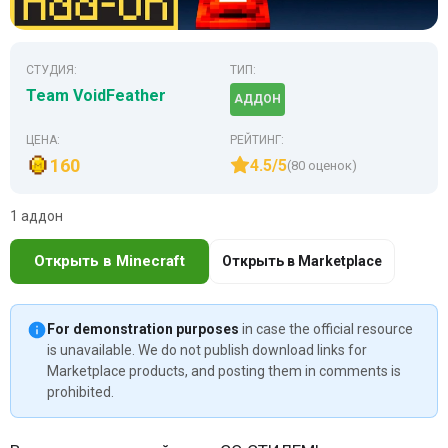
СТУДИЯ:
ТИП:
Team VoidFeather
АДДОН
ЦЕНА:
РЕЙТИНГ:
160
4.5/5
(80 оценок)
1 аддон
Открыть в Minecraft
Открыть в Marketplace
For demonstration purposes
in case the official resource
is unavailable. We do not publish download links for
Marketplace products, and posting them in comments is
prohibited.