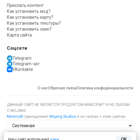
Прислать контент
Как установить мод?
Как установить карту?
Как установить текстуры?
Как установить скин?
Карта сайта
Соцсети
Telegram
Telegram чат
VKontakte
О нас
Обратная связь
Политика конфиденциальности
ДАННЫЙ САЙТ НЕ ЯВЛЯЕТСЯ ПРОДУКТОМ MINECRAFT И НЕ СВЯЗАН
С MOJANG.
Minecraft
принадлежит
Mojang Studios
и не связан с этим сайтом
Тема сайта
Наш сайт использует
куки
OK