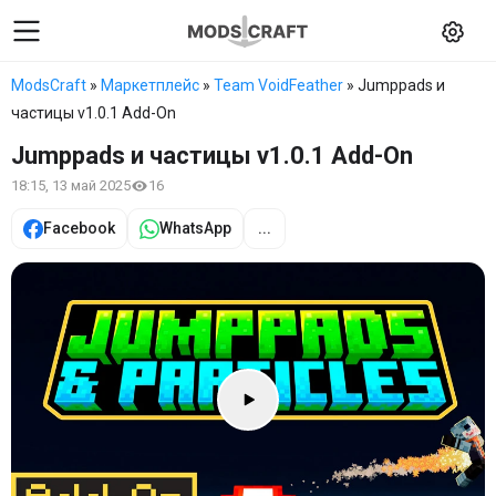
ModsCraft
»
Маркетплейс
»
Team VoidFeather
» Jumppads и
частицы v1.0.1 Add-On
Jumppads и частицы v1.0.1 Add-On
18:15, 13 май 2025
16
Facebook
WhatsApp
...