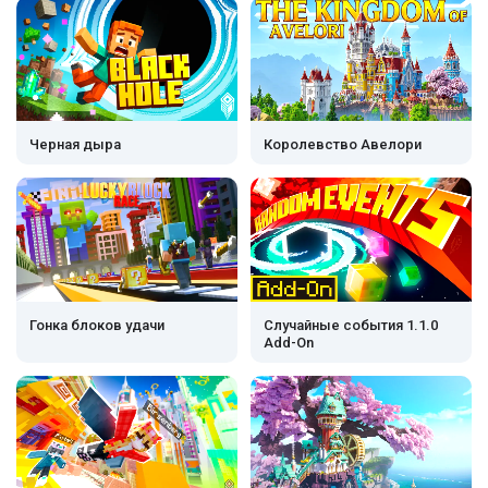
Черная дыра
Королевство Авелори
Гонка блоков удачи
Случайные события 1.1.0
Add-On