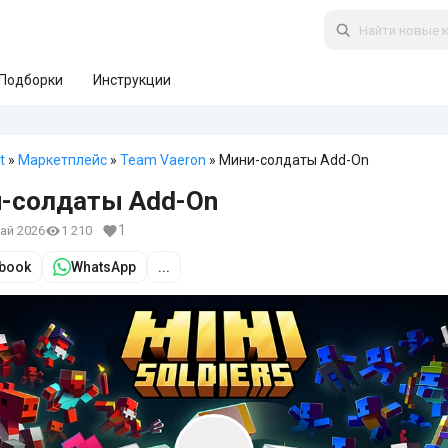
Подборки
Инструкции
t
»
Маркетплейс
»
Team Vaeron
» Мини-солдаты Add-On
-солдаты Add-On
1
май 2026
1 210
book
WhatsApp
...