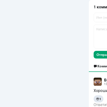
1 комм
Отпра
Комм
Б
13
Хороши
😎
1
Ответи