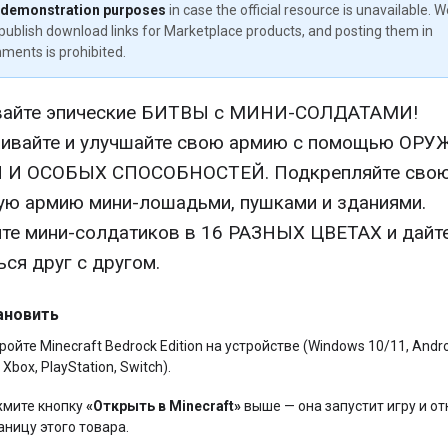
 demonstration purposes
in case the official resource is unavailable. 
publish download links for Marketplace products, and posting them in
ments is prohibited.
вайте эпические БИТВЫ с МИНИ-СОЛДАТАМИ!
ивайте и улучшайте свою армию с помощью ОРУ
 И ОСОБЫХ СПОСОБНОСТЕЙ. Подкрепляйте сво
ую армию мини-лошадьми, пушками и зданиями.
те мини-солдатиков в 16 РАЗНЫХ ЦВЕТАХ и дайт
ься друг с другом.
ановить
ройте Minecraft Bedrock Edition на устройстве (Windows 10/11, Andro
 Xbox, PlayStation, Switch).
мите кнопку
«Открыть в Minecraft»
выше — она запустит игру и от
аницу этого товара.