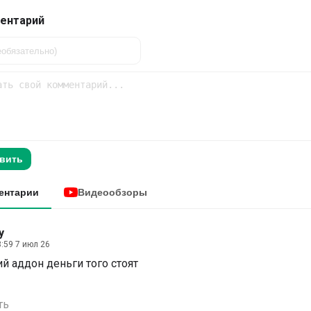
ентарий
вить
ентарии
Видеообзоры
у
:59 7 июл 26
й аддон деньги того стоят
ть