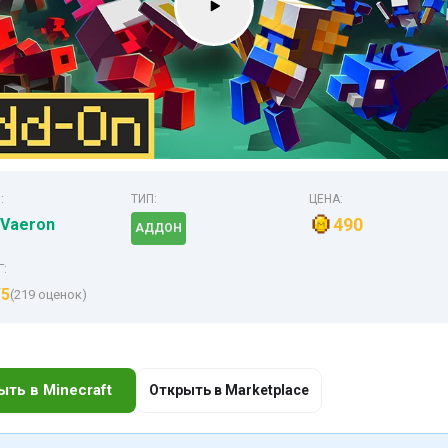
:
ТИП:
ЦЕНА:
490
Vaeron
АДДОН
Г:
/5
(219 оценок)
ыть в Minecraft
Открыть в Marketplace