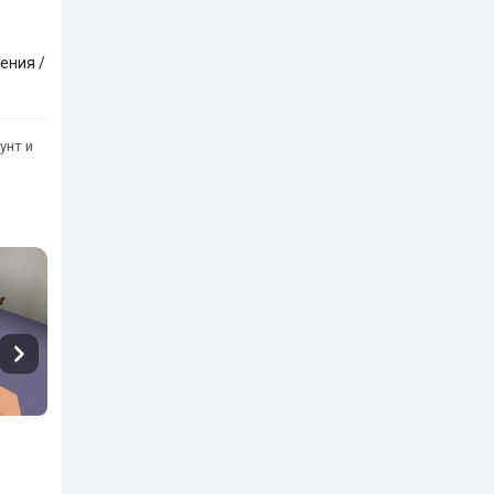
ения /
унт и