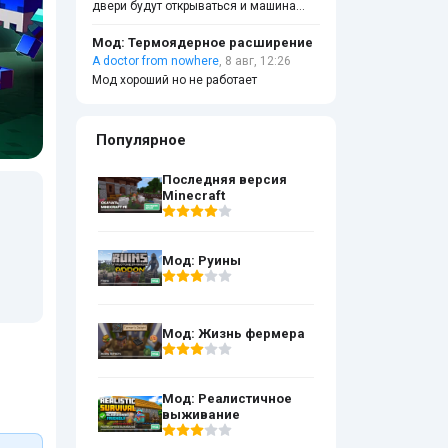
двери будут открываться и машина
будет работать
Мод: Термоядерное расширение
A doctor from nowhere
, 8 авг, 12:26
Мод хороший но не работает
Популярное
Последняя версия
Minecraft
Мод: Руины
Мод: Жизнь фермера
Мод: Реалистичное
выживание