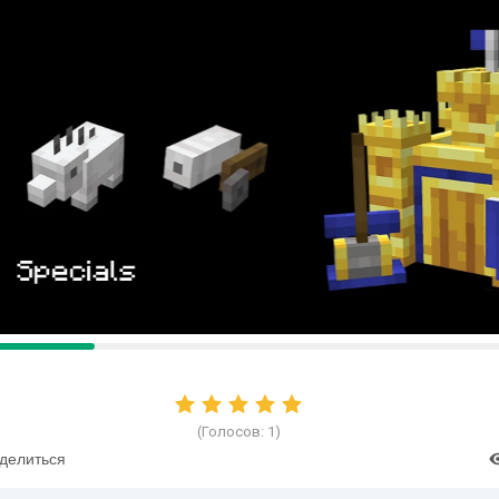
(Голосов:
1
)
делиться