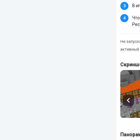
В и
Что
Рес
Не запуска
активный 
Скринш
Панора