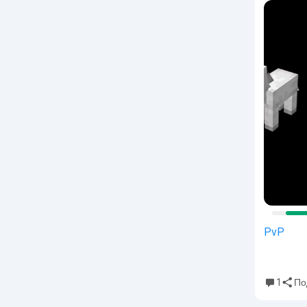
PvP
1
По