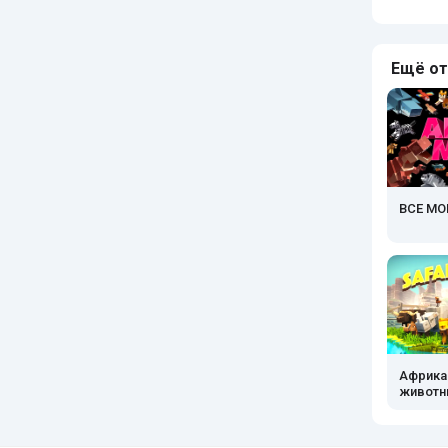
Ещё от
ВСЕ МО
Африка
живот