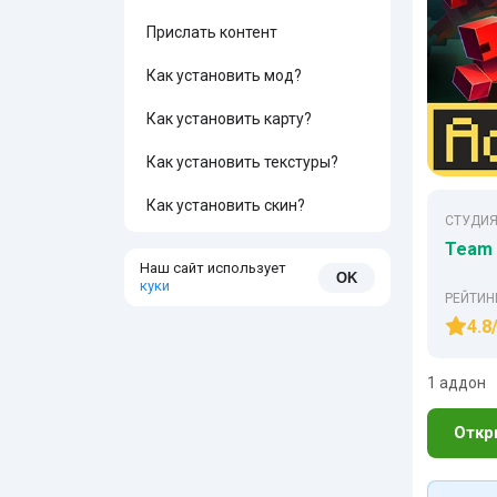
Прислать контент
Как установить мод?
Как установить карту?
Как установить текстуры?
Как установить скин?
СТУДИЯ
Team 
Наш сайт использует
OK
куки
РЕЙТИН
4.8
1 аддон
Откр