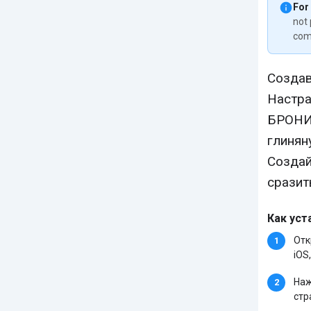
For
not 
com
Созда
Настра
БРОНИ
глинян
Создай
сразит
Как уст
Отк
iOS,
Наж
стр