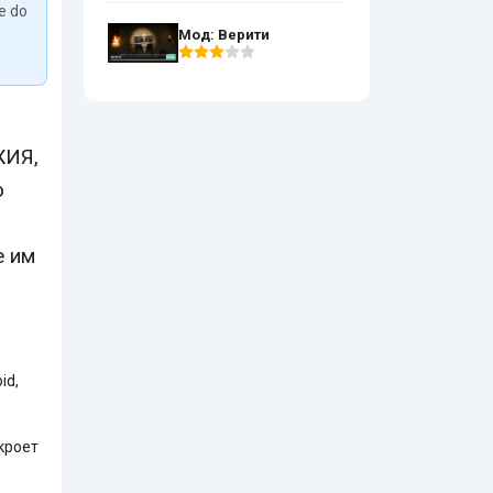
We do
Мод: Верити
ЖИЯ,
ю
е им
id,
кроет