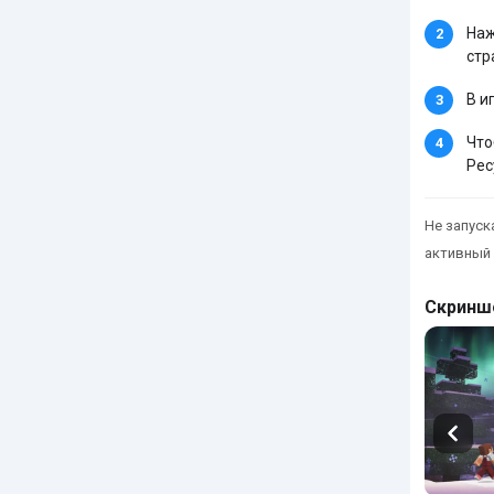
Наж
стр
В и
Что
Рес
Не запуска
активный 
Скринш