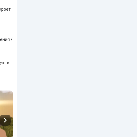
кроет
ения /
унт и