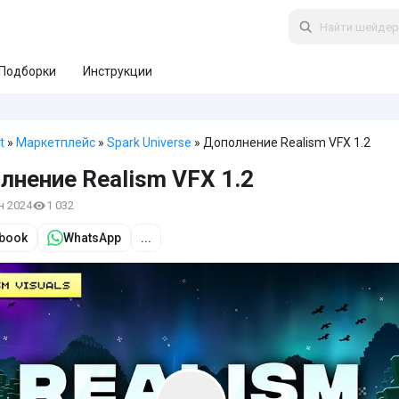
Подборки
Инструкции
t
»
Маркетплейс
»
Spark Universe
» Дополнение Realism VFX 1.2
лнение Realism VFX 1.2
ен 2024
1 032
book
WhatsApp
...