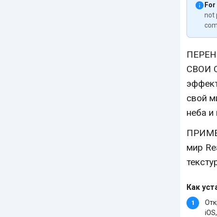
For
not 
com
ПЕРЕН
СВОИ 
эффект
свой м
неба и
ПРИМЕ
мир Re
тексту
Как уст
Отк
iOS,