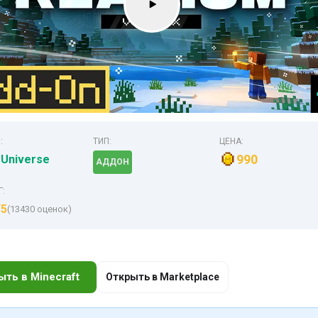
:
ТИП:
ЦЕНА:
990
 Universe
АДДОН
Г:
/5
(13430 оценок)
ыть в Minecraft
Открыть в Marketplace