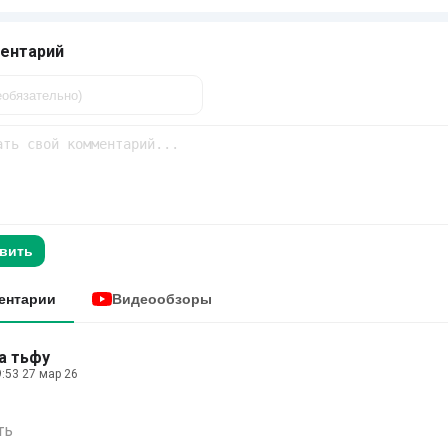
ентарий
вить
ентарии
Видеообзоры
а тьфу
:53 27 мар 26
ть