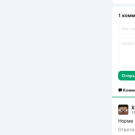
1 комм
Отпра
Комм
Х
19
Норма
Ответи