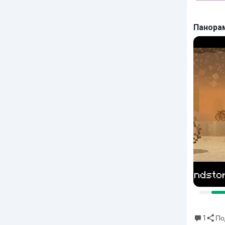
Панора
1
По