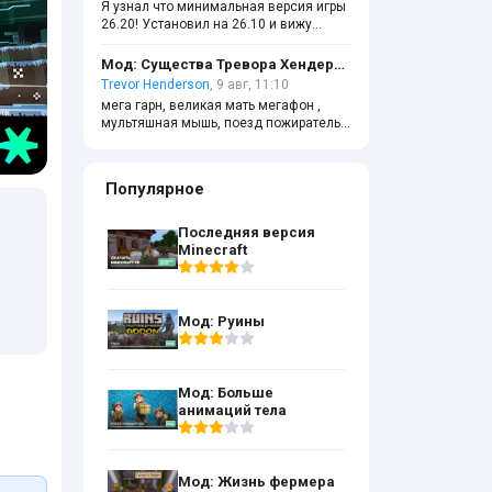
Я узнал что минимальная версия игры
игру.
26.20! Установил на 26.10 и вижу
ошибку: Свойство
«/header/min_engine_version» имеет
Мод: Существа Тревора Хендерсона
значение «1.26.20», которое
Trevor Henderson
, 9 авг, 11:10
превышает допустимое.
мега гарн, великая мать мегафон ,
Максимальное допустимое значение:
мультяшная мышь, поезд пожиратель,
«1.26.10».
ЭТО НЕ МОНСТРЫ ТРЕВОРА
ХЕНДЕРСОНА!!, кто согласен со мной
поставь лайк
Популярное
Последняя версия
Minecraft
Мод: Руины
Мод: Больше
анимаций тела
Мод: Жизнь фермера