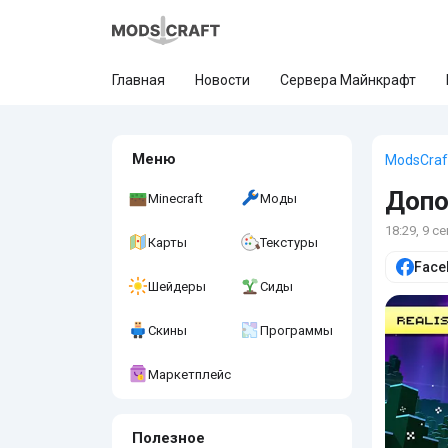
Главная
Новости
Сервера Майнкрафт
Меню
ModsCraf
Допо
Minecraft
Моды
18:29, 9 с
Карты
Текстуры
Face
Шейдеры
Сиды
Скины
Программы
Маркетплейс
Полезное