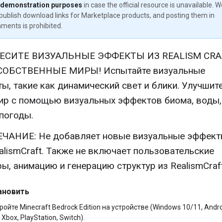
 demonstration purposes
in case the official resource is unavailable. 
publish download links for Marketplace products, and posting them in
ments is prohibited.
ЕСИТЕ ВИЗУАЛЬНЫЕ ЭФФЕКТЫ ИЗ REALISM CRA
СОБСТВЕННЫЕ МИРЫ! Испытайте визуальные
ы, такие как динамический свет и блики. Улучшит
ир с помощью визуальных эффектов биома, воды,
 погоды.
ЧАНИЕ: Не добавляет новые визуальные эффект
alismCraft. Также не включает пользовательские
ры, анимацию и генерацию структур из RealismCraft
ановить
ройте Minecraft Bedrock Edition на устройстве (Windows 10/11, Andro
 Xbox, PlayStation, Switch).