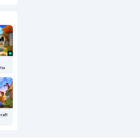
кты
raft