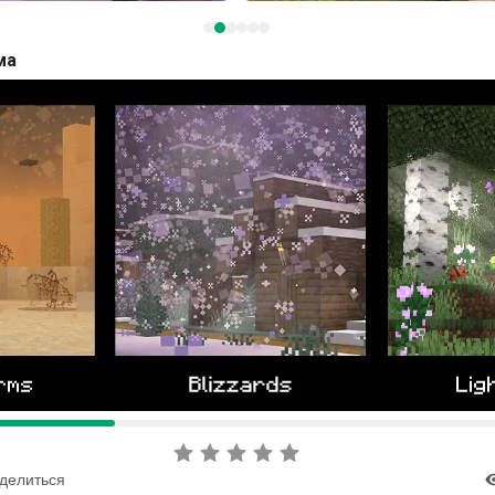
ма
делиться