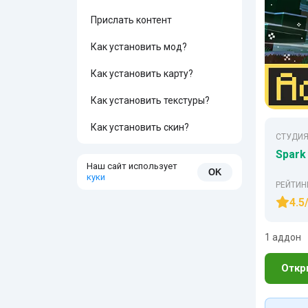
Прислать контент
Как установить мод?
Как установить карту?
Как установить текстуры?
Как установить скин?
СТУДИЯ
Spark
Наш сайт использует
OK
куки
РЕЙТИН
4.5
1 аддон
Откр