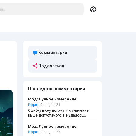
Комментарии
Поделиться
Последние комментарии
Мод: Лунное измерение
Ифрит
, 9 авг, 11:29
Ошибку вижу потому что значение
выше допустимого. Не удалось
импортировать мод к сожалению.
Придется обновить игру до версии не
Мод: Лунное измерение
ниже 26.20+! Потому что 26.10 не
Ифрит
, 9 авг, 11:28
поддерживается и придется обновить