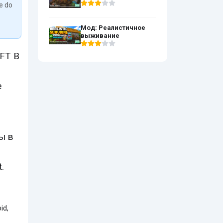
We do
Мод: Реалистичное
выживание
FT В
е
ы в
.
id,