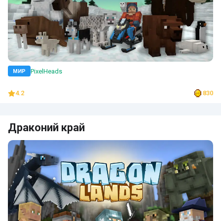
PixelHeads
МИР
4.2
830
Драконий край