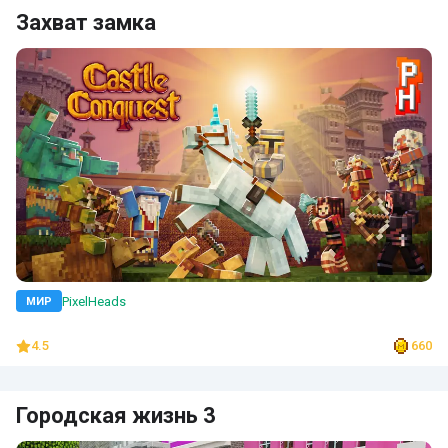
Захват замка
PixelHeads
МИР
4.5
660
Городская жизнь 3