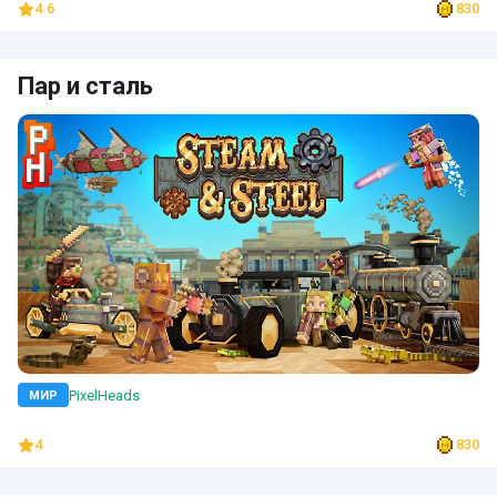
4.6
830
Пар и сталь
PixelHeads
МИР
4
830