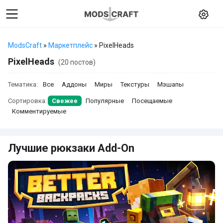
ModsCraft
»
Маркетплейс
» PixelHeads
PixelHeads
(20 постов)
Тематика:
Все
Аддоны
Миры
Текстуры
Мэшапы
Сортировка:
Свежее
Популярные
Посещаемые
Комментируемые
Лучшие рюкзаки Add-On