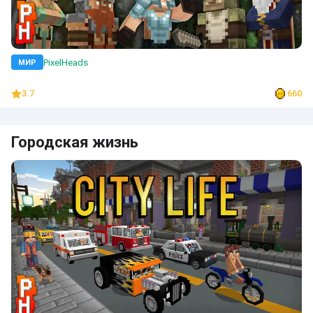
PixelHeads
МИР
3.7
660
Городская жизнь