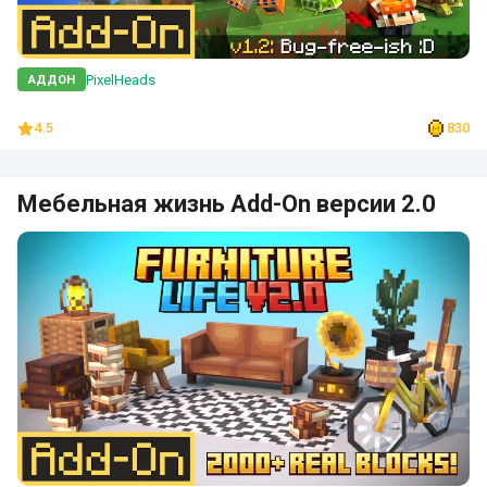
PixelHeads
АДДОН
4.5
830
Мебельная жизнь Add-On версии 2.0