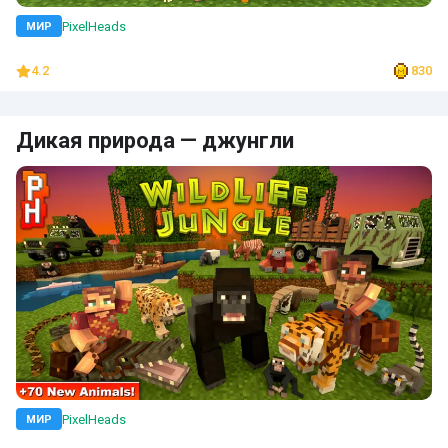
PixelHeads
МИР
4.2
830
Дикая природа — джунгли
PixelHeads
МИР