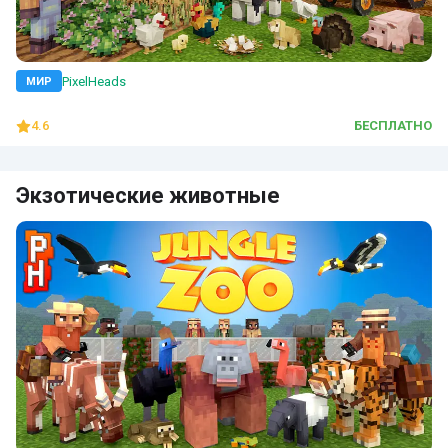
PixelHeads
МИР
4.6
БЕСПЛАТНО
Экзотические животные