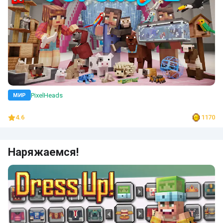
PixelHeads
МИР
4.6
1170
Наряжаемся!