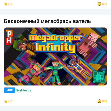
4.4
830
Бесконечный мегасбрасыватель
PixelHeads
МИР
4.4
830