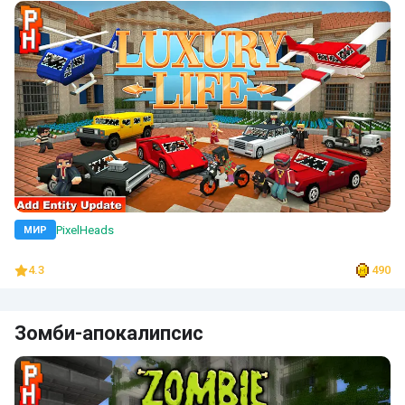
PixelHeads
МИР
4.3
490
Зомби-апокалипсис