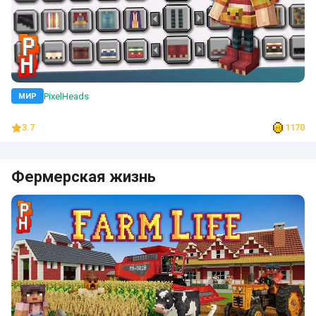
PixelHeads
МИР
3.7
1170
Фермерская жизнь