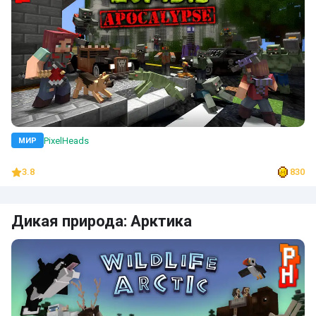
PixelHeads
МИР
3.8
830
Дикая природа: Арктика