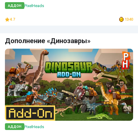
PixelHeads
АДДОН
4.7
1340
Дополнение «Динозавры»
PixelHeads
АДДОН