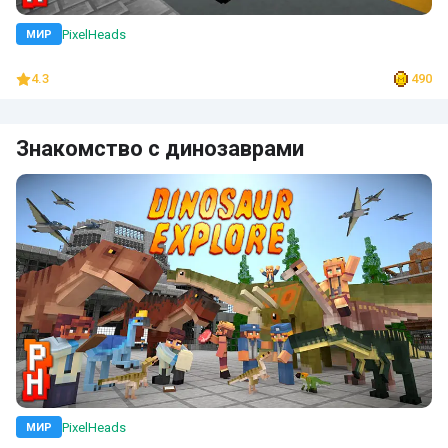
PixelHeads
МИР
4.3
490
Знакомство с динозаврами
PixelHeads
МИР