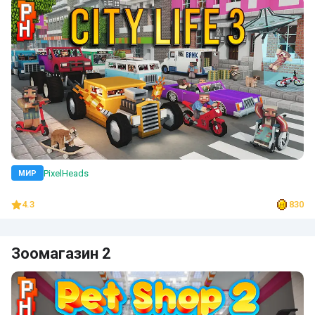
PixelHeads
МИР
4.3
830
Зоомагазин 2