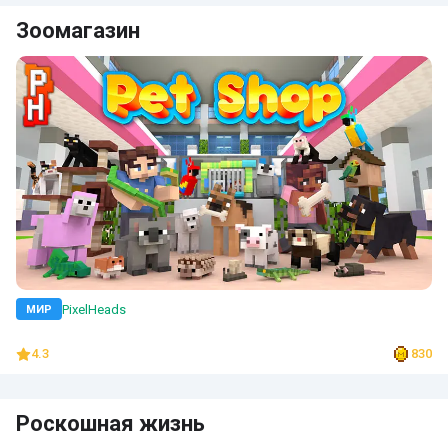
Зоомагазин
PixelHeads
МИР
4.3
830
Роскошная жизнь