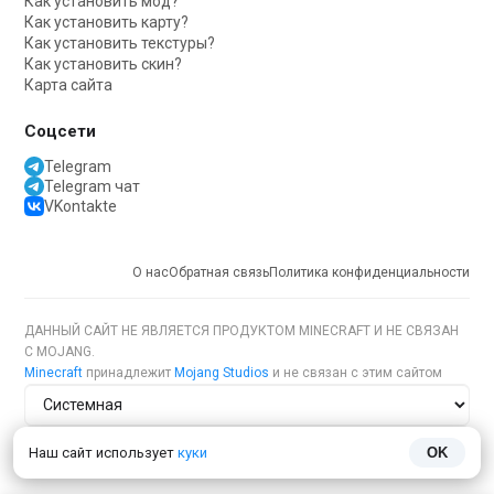
Как установить мод?
Как установить карту?
Как установить текстуры?
Как установить скин?
Карта сайта
Соцсети
Telegram
Telegram чат
VKontakte
О нас
Обратная связь
Политика конфиденциальности
ДАННЫЙ САЙТ НЕ ЯВЛЯЕТСЯ ПРОДУКТОМ MINECRAFT И НЕ СВЯЗАН
С MOJANG.
Minecraft
принадлежит
Mojang Studios
и не связан с этим сайтом
Тема сайта
Наш сайт использует
куки
OK
Язык сайта