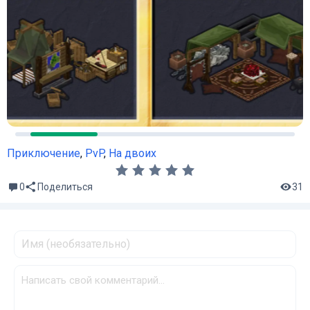
Приключение
,
PvP
,
На двоих
0
31
Поделиться