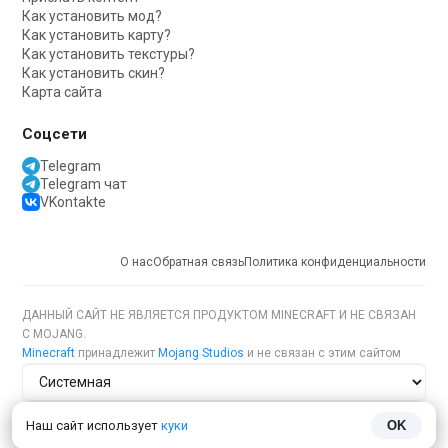
Как установить мод?
Как установить карту?
Как установить текстуры?
Как установить скин?
Карта сайта
Соцсети
Telegram
Telegram чат
VKontakte
О нас
Обратная связь
Политика конфиденциальности
ДАННЫЙ САЙТ НЕ ЯВЛЯЕТСЯ ПРОДУКТОМ MINECRAFT И НЕ СВЯЗАН
С MOJANG.
Minecraft
принадлежит
Mojang Studios
и не связан с этим сайтом
Тема сайта
Наш сайт использует
куки
OK
Язык сайта