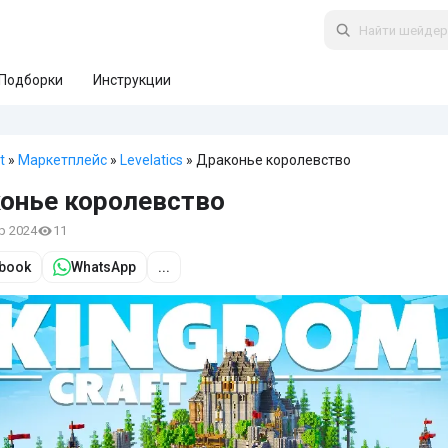
Подборки
Инструкции
t
»
Маркетплейс
»
Levelatics
» Драконье королевство
онье королевство
пр 2024
11
book
WhatsApp
...