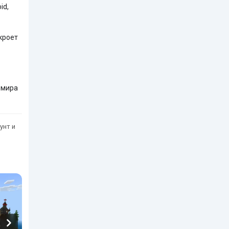
id,
кроет
 мира
унт и