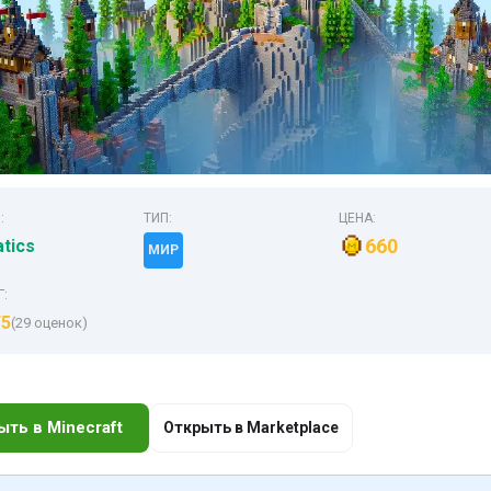
:
ТИП:
ЦЕНА:
660
atics
МИР
Г:
/5
(29 оценок)
ыть в Minecraft
Открыть в Marketplace