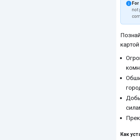
For
not 
com
Познай
картой
Огро
комн
Обши
горо
Добы
сила
Прек
Как уст