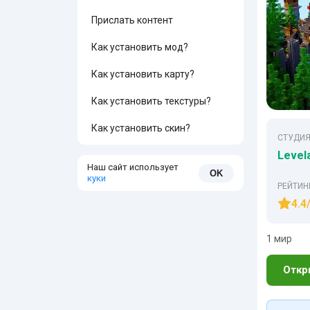
Прислать контент
Как установить мод?
Как установить карту?
Как установить текстуры?
Как установить скин?
СТУДИЯ
Level
Наш сайт использует
OK
куки
РЕЙТИН
4.4
1 мир
Откр