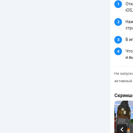
Отк
iOS,
Наж
стр
В и
Что
и в
Не запуска
активный 
Скринш