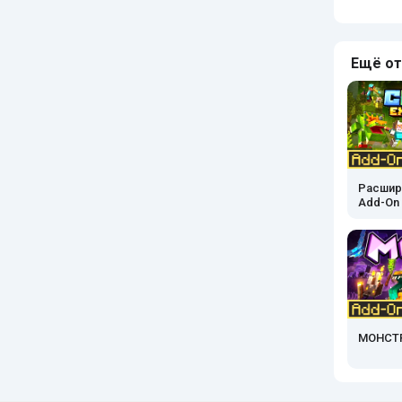
Ещё от
Расшир
Add-On
МОНСТР