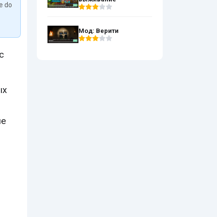
We do
Мод: Верити
с
ых
ые