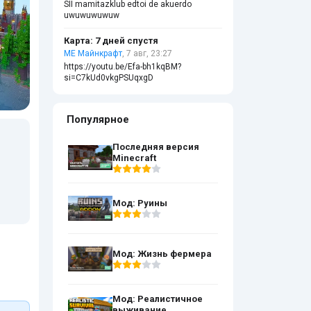
SII mamitazklub edtoi de akuerdo
uwuwuwuwuw
Карта: 7 дней спустя
МЕ Майнкрафт
, 7 авг, 23:27
https://youtu.be/Efa-bh1kqBM?
si=C7kUd0vkgPSUqxgD
Популярное
Последняя версия
Minecraft
Мод: Руины
Мод: Жизнь фермера
Мод: Реалистичное
выживание