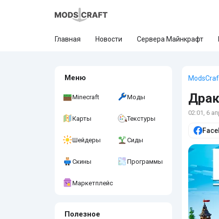
Главная
Новости
Сервера Майнкрафт
Меню
ModsCraf
Драк
Minecraft
Моды
02:01, 6 а
Карты
Текстуры
Face
Шейдеры
Сиды
Скины
Программы
Маркетплейс
Полезное