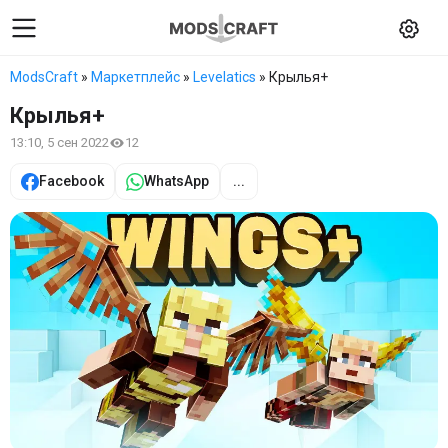
ModsCraft
»
Маркетплейс
»
Levelatics
» Крылья+
Крылья+
13:10, 5 сен 2022
12
Facebook
WhatsApp
...