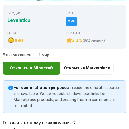
СТУДИЯ:
ТИП:
Levelatics
МИР
ЦЕНА:
РЕЙТИНГ:
830
3.3/5
(932 оценок)
5 паков скинов
1 мир
Открыть в Minecraft
Открыть в Marketplace
For demonstration purposes
in case the official resource
is unavailable. We do not publish download links for
Marketplace products, and posting them in comments is
prohibited.
Готовы к новому приключению?