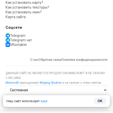
Как установить карту?
Как установить текстуры?
Как установить скин?
Карта сайта
Соцсети
Telegram
Telegram чат
VKontakte
О нас
Обратная связь
Политика конфиденциальности
ДАННЫЙ САЙТ НЕ ЯВЛЯЕТСЯ ПРОДУКТОМ MINECRAFT И НЕ СВЯЗАН
С MOJANG.
Minecraft
принадлежит
Mojang Studios
и не связан с этим сайтом
Тема сайта
Наш сайт использует
куки
OK
Язык сайта