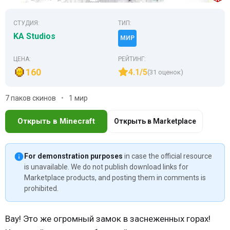
СТУДИЯ:
ТИП:
KA Studios
МИР
ЦЕНА:
РЕЙТИНГ:
160
4.1/5
(31 оценок)
7 паков скинов
1 мир
Открыть в Minecraft
Открыть в Marketplace
For demonstration purposes
in case the official resource
is unavailable. We do not publish download links for
Marketplace products, and posting them in comments is
prohibited.
Вау! Это же огромный замок в заснеженных горах!