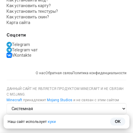
Как установить мод?
Как установить карту?
Как установить текстуры?
Как установить скин?
Карта сайта
Соцсети
Telegram
Telegram чат
VKontakte
О нас
Обратная связь
Политика конфиденциальности
ДАННЫЙ САЙТ НЕ ЯВЛЯЕТСЯ ПРОДУКТОМ MINECRAFT И НЕ СВЯЗАН
С MOJANG.
Minecraft
принадлежит
Mojang Studios
и не связан с этим сайтом
Тема сайта
Наш сайт использует
куки
OK
Язык сайта