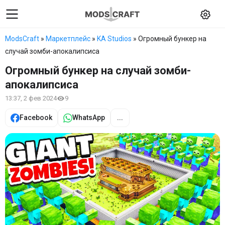
ModsCraft
»
Маркетплейс
»
KA Studios
» Огромный бункер на
случай зомби-апокалипсиса
Огромный бункер на случай зомби-
апокалипсиса
13:37, 2 фев 2024
9
Facebook
WhatsApp
...