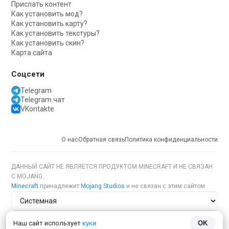
Прислать контент
Как установить мод?
Как установить карту?
Как установить текстуры?
Как установить скин?
Карта сайта
Соцсети
Telegram
Telegram чат
VKontakte
О нас
Обратная связь
Политика конфиденциальности
ДАННЫЙ САЙТ НЕ ЯВЛЯЕТСЯ ПРОДУКТОМ MINECRAFT И НЕ СВЯЗАН
С MOJANG.
Minecraft
принадлежит
Mojang Studios
и не связан с этим сайтом
Тема сайта
Наш сайт использует
куки
OK
Язык сайта