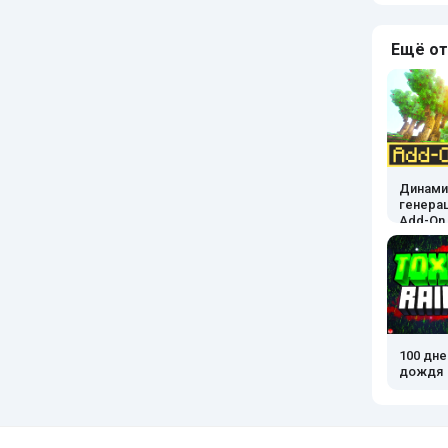
Ещё от
Динами
генера
Add-On
100 дн
дождя