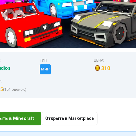
:
ТИП:
ЦЕНА:
310
udios
МИР
Г:
/5
(151 оценок)
ыть в Minecraft
Открыть в Marketplace