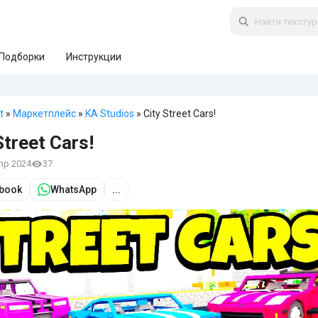
Подборки
Инструкции
t
»
Маркетплейс
»
KA Studios
» City Street Cars!
Street Cars!
апр 2024
37
book
WhatsApp
...