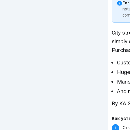
For
not 
com
City st
simply 
Purcha
Cust
Huge 
Mans
And 
By KA 
Как уст
Отк