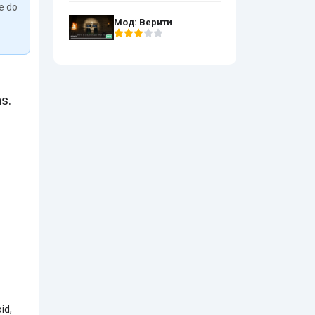
We do
Мод: Верити
ns.
id,