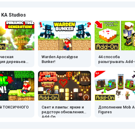
 KA Studios
ческая
Warden Apocalypse
44 способа
ция деревьев
Bunker!
разыгрывать Add-
ей ТОКСИЧНОГО
Свет и лампы: яркие и
Дополнение Mob Ac
редстоун обновления
Figures
Add-On