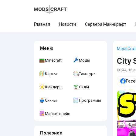
Главная
Новости
Сервера Майнкрафт
Меню
ModsCraf
City 
Minecraft
Моды
00:44, 16 
Карты
Текстуры
Face
Шейдеры
Сиды
Скины
Программы
Маркетплейс
Полезное