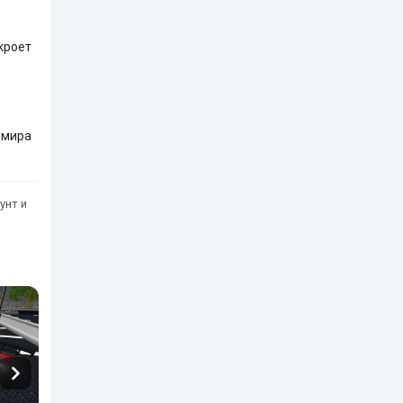
кроет
 мира
унт и