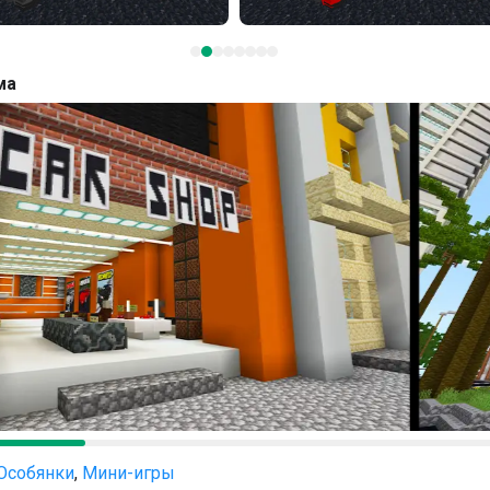
ма
Особянки
,
Мини-игры