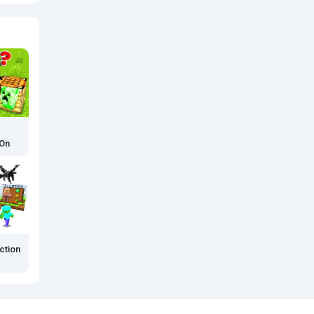
On
tion