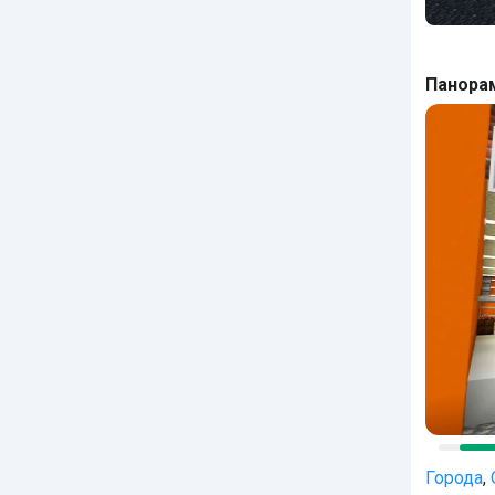
Панора
Города
,