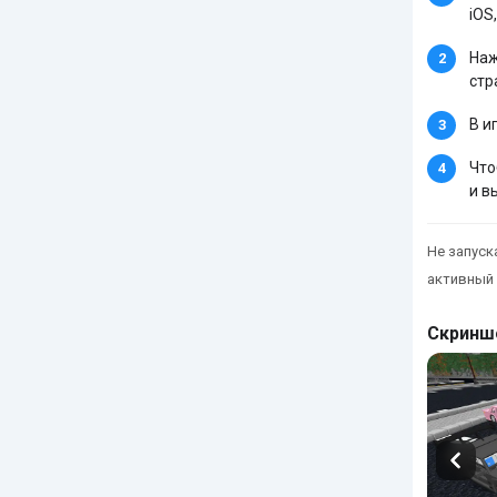
iOS,
Наж
стр
В и
Что
и в
Не запуска
активный 
Скринш