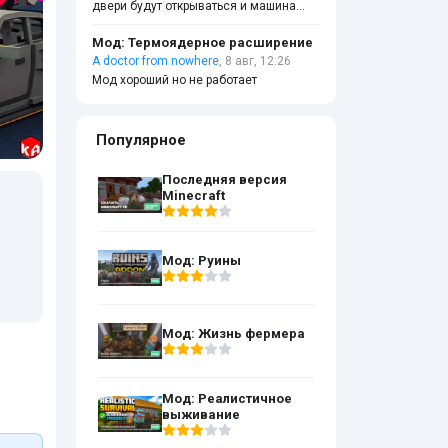
двери будут открываться и машина
будет работать
Мод: Термоядерное расширение
A doctor from nowhere
, 8 авг, 12:26
Мод хороший но не работает
Популярное
Последняя версия
Minecraft
Мод: Руины
Мод: Жизнь фермера
Мод: Реалистичное
выживание