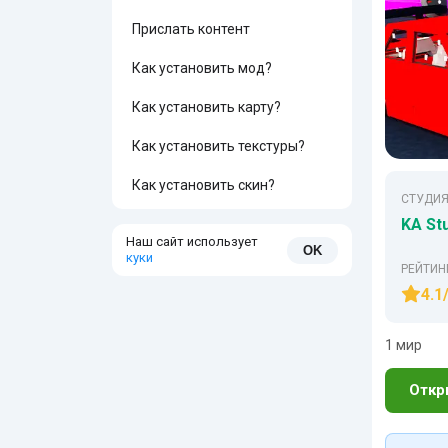
Прислать контент
Как установить мод?
Как установить карту?
Как установить текстуры?
Как установить скин?
СТУДИЯ
KA St
Наш сайт использует
OK
куки
РЕЙТИН
4.1
1 мир
Откр