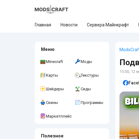
Главная
Новости
Сервера Майнкрафт
Меню
ModsCraf
Подв
Minecraft
Моды
15:00, 12 
Карты
Текстуры
Face
Шейдеры
Сиды
Скины
Программы
Маркетплейс
Полезное