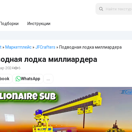
Подборки
Инструкции
t
»
Маркетплейс
»
JFCrafters
» Подводная лодка миллиардера
одная лодка миллиардера
мар 2024
6
book
WhatsApp
...