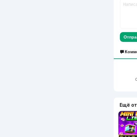
Отпра
Комм
Ещё от