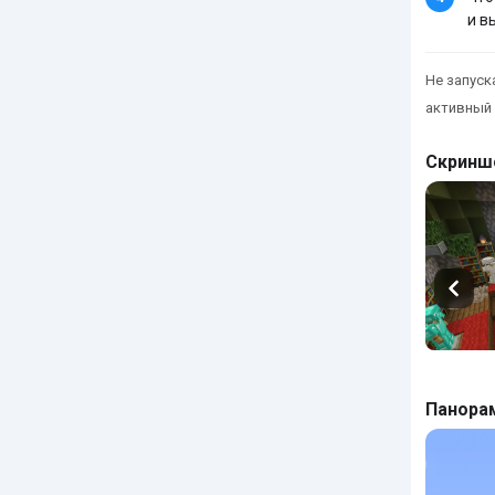
и в
Не запуска
активный 
Скринш
Панора