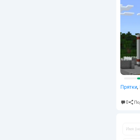
Прятки
,
0
По