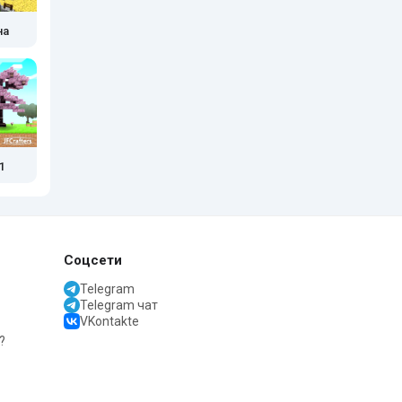
на
1
Соцсети
Telegram
Telegram чат
VKontakte
?