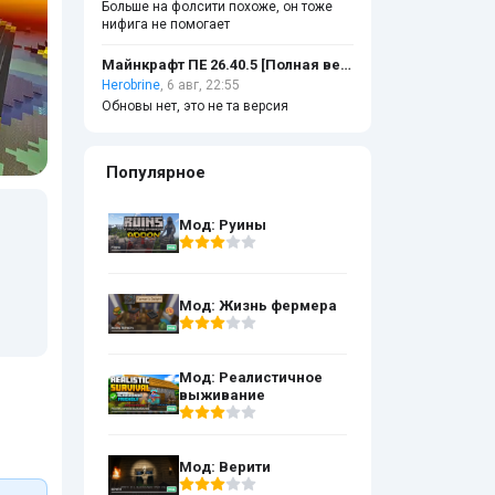
Больше на фолсити похоже, он тоже
нифига не помогает
Майнкрафт ПЕ 26.40.5 [Полная версия]
Herobrine
, 6 авг, 22:55
Обновы нет, это не та версия
Популярное
Мод: Руины
Мод: Жизнь фермера
Мод: Реалистичное
выживание
Мод: Верити