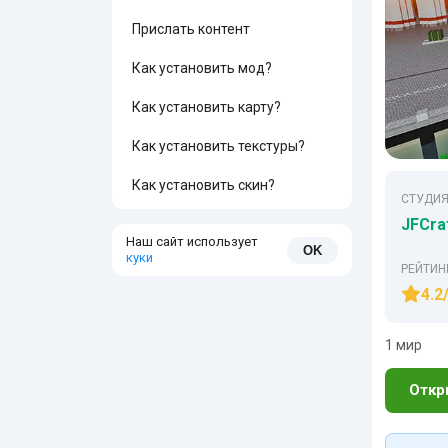
Прислать контент
Как установить мод?
Как установить карту?
Как установить текстуры?
Как установить скин?
СТУДИЯ
JFCra
Наш сайт использует
OK
куки
РЕЙТИН
4.2
1 мир
Откр