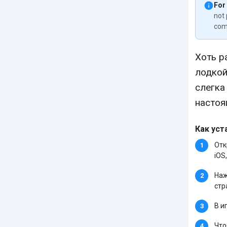
For
not 
com
Хоть р
лодкой
слегка
настоя
Как уст
Отк
iOS,
Наж
стр
В и
Что