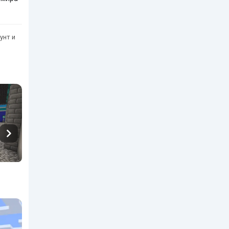
унт и