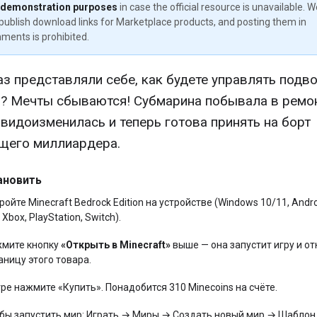
 demonstration purposes
in case the official resource is unavailable. 
publish download links for Marketplace products, and posting them in
ments is prohibited.
аз представляли себе, как будете управлять подв
? Мечты сбываются! Субмарина побывала в ремон
 видоизменилась и теперь готова принять на борт
щего миллиардера.
ановить
ройте Minecraft Bedrock Edition на устройстве (Windows 10/11, Andro
 Xbox, PlayStation, Switch).
мите кнопку
«Открыть в Minecraft»
выше — она запустит игру и от
аницу этого товара.
гре нажмите «Купить». Понадобится 310 Minecoins на счёте.
бы запустить мир: Играть → Миры → Создать новый мир → Шаблон