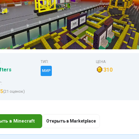
:
ТИП:
ЦЕНА:
310
fters
МИР
Г:
/5
(21 оценок)
ыть в Minecraft
Открыть в Marketplace