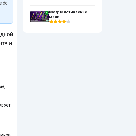
We do
Мод: Мистические
мечи
одной
те и
id,
кроет
 мира