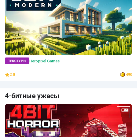
Heropixel Games
ТЕКСТУРЫ
2.8
490
4-битные ужасы