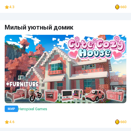
4.3
660
Милый уютный домик
Heropixel Games
МИР
4.6
660