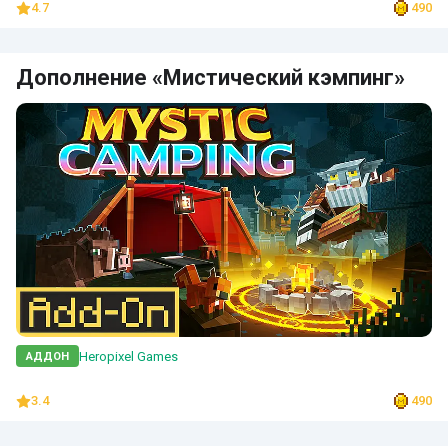
4.7
490
Дополнение «Мистический кэмпинг»
Heropixel Games
АДДОН
3.4
490