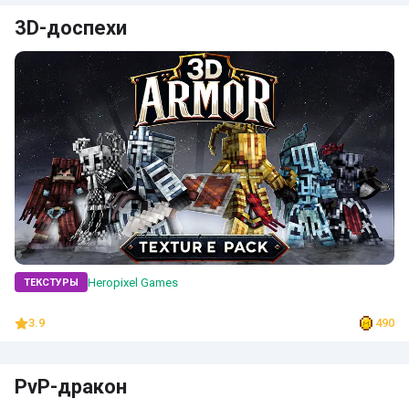
3D-доспехи
Heropixel Games
ТЕКСТУРЫ
3.9
490
PvP-дракон