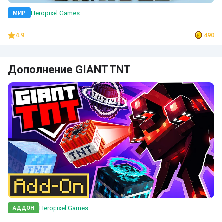
Heropixel Games
МИР
4.9
490
Дополнение GIANT TNT
Heropixel Games
АДДОН