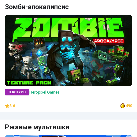
Зомби-апокалипсис
Heropixel Games
ТЕКСТУРЫ
3.6
490
Ржавые мультяшки