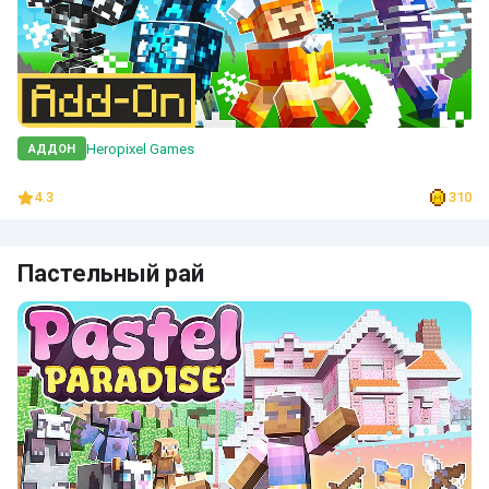
Heropixel Games
АДДОН
4.3
310
Пастельный рай