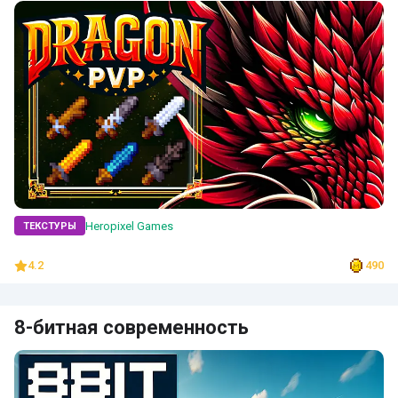
Heropixel Games
ТЕКСТУРЫ
4.2
490
8-битная современность