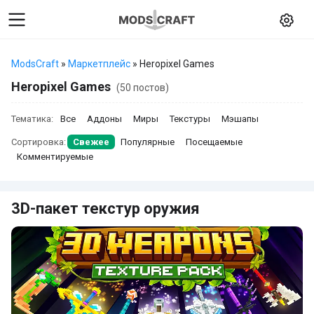
ModsCraft
»
Маркетплейс
» Heropixel Games
Heropixel Games
(50 постов)
Тематика:
Все
Аддоны
Миры
Текстуры
Мэшапы
Сортировка:
Свежее
Популярные
Посещаемые
Комментируемые
3D-пакет текстур оружия