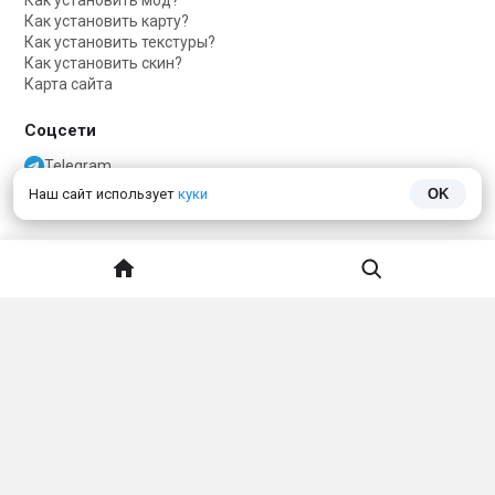
Как установить мод?
Как установить карту?
Как установить текстуры?
Как установить скин?
Карта сайта
Соцсети
Telegram
Telegram чат
Наш сайт использует
куки
OK
VKontakte
О нас
Обратная связь
Политика конфиденциальности
ДАННЫЙ САЙТ НЕ ЯВЛЯЕТСЯ ПРОДУКТОМ MINECRAFT И НЕ СВЯЗАН
С MOJANG.
Minecraft
принадлежит
Mojang Studios
и не связан с этим сайтом
Тема сайта
Язык сайта