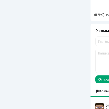
9
По
9 комм
Отпра
Комм
Ж