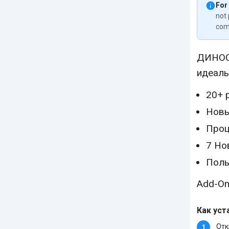
For
not 
com
ДИНОС
идеаль
20+ 
Новы
Проц
7 Но
Поль
Add-On
Как уст
Отк