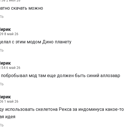
:58 2 июл 26
латно скачать можно
ть
ирик
09 8 май 26
делал с этим модом Дино планету
ть
ирик
:54 6 май 26
а побробывал мод там еще должен быть синий аллозавр
ть
ирик
06 1 май 26
уду использовать скелетона Рекса за индоминуса какое-то
ая идея
ть