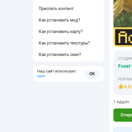
Прислать контент
Как установить мод?
Как установить карту?
Как установить текстуры?
Как установить скин?
СТУДИЯ
Foxel
Наш сайт использует
OK
куки
РЕЙТИН
4.5
1 аддон
Откр