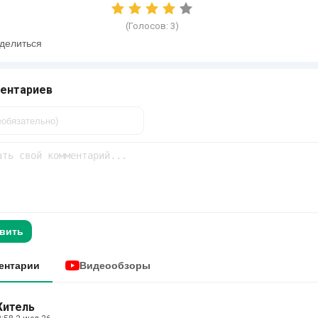
(Голосов:
3
)
делиться
ентариев
вить
ентарии
Видеообзоры
итель