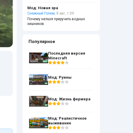
Мод: Новая эра
Снежный Голем
, 8 авг, 1:09
Почему нельзя приручить водных
хишников
Популярное
Последняя версия
Minecraft
Мод: Руины
Мод: Жизнь фермера
Мод: Реалистичное
выживание