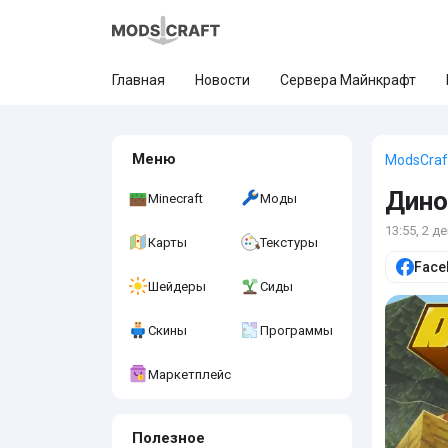
Главная
Новости
Сервера Майнкрафт
Меню
ModsCraf
Дино
Minecraft
Моды
13:55, 2 д
Карты
Текстуры
Face
Шейдеры
Сиды
Скины
Программы
Маркетплейс
Полезное