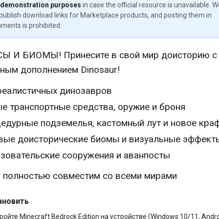
 demonstration purposes
in case the official resource is unavailable. 
publish download links for Marketplace products, and posting them in
ments is prohibited.
Ы И БИОМЫ! Принесите в свой мир доисторию с
ным дополнением Dinosaur!
реалистичных динозавров
е транспортные средства, оружие и броня
едурные подземелья, кастомный лут и новое кра
вые доисторические биомы и визуальные эффект
зовательские сооружения и аванпосты
 полностью совместим со всеми мирами
ановить
ройте Minecraft Bedrock Edition на устройстве (Windows 10/11, Andro