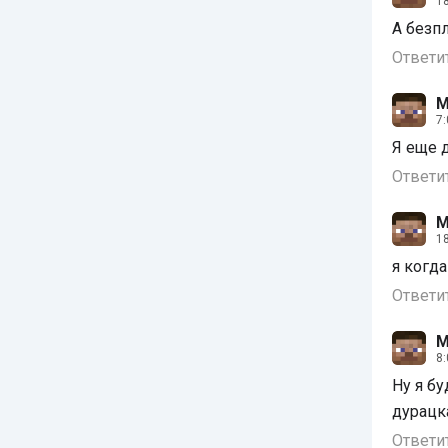
18
А безп
Ответи
М
7:
Я еще 
Ответи
М
18
я когд
Ответи
М
8:
Ну я б
дурацк
Ответи