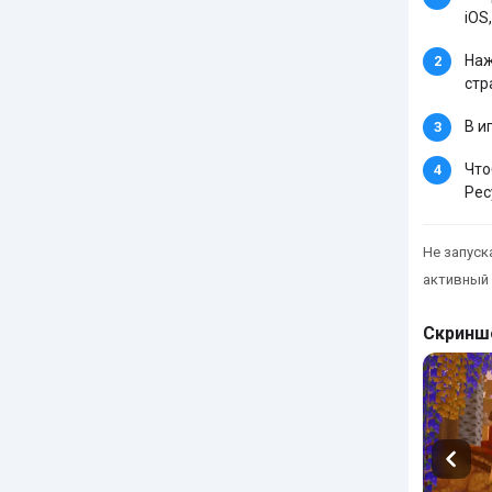
iOS,
Наж
стр
В и
Что
Рес
Не запуска
активный 
Скринш