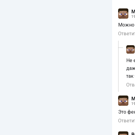
М
19
Можно 
Ответи
Не 
даж
так
Отв
М
19
Это фе
Ответи
В