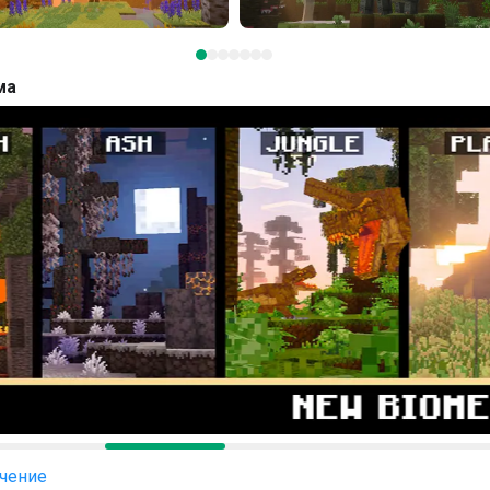
ма
чение