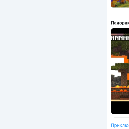
Панора
Приклю