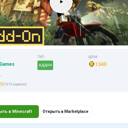
:
ТИП:
ЦЕНА:
1340
 Games
АДДОН
Г:
/5
(1315 оценок)
ыть в Minecraft
Открыть в Marketplace