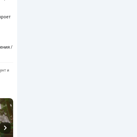
кроет
ения /
унт и