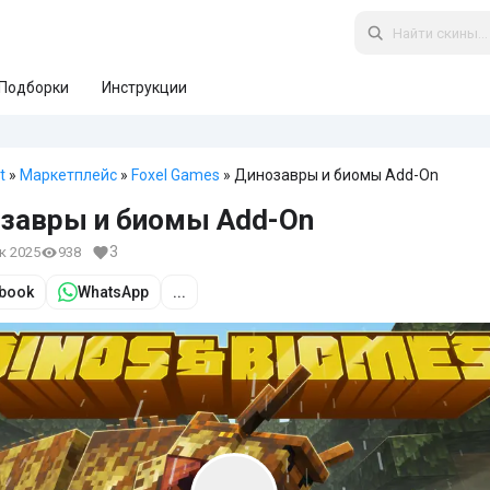
Подборки
Инструкции
t
»
Маркетплейс
»
Foxel Games
» Динозавры и биомы Add-On
завры и биомы Add-On
3
ек 2025
938
book
WhatsApp
...