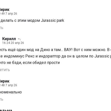
ирик
:49 7 апр 26
делать с этим модом Jurassic park
ть
Кирилл
16:24 20 апр 26
есть ещё один мод на Дино а там... ВАУ! Вот с ним можно. В
е индоминус Рекс и индораптор да он в целом по Jurassic 
 что не бзди, если обидел прости
етить
ирик
:48 7 апр 26
номенально
ть
едьма