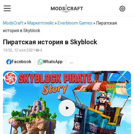
ModsCraft
»
Маркетплейс
»
Everbloom Games
» Пиратская
история в Skyblock
Пиратская история в Skyblock
19:52, 12 ноя 2021
4
Facebook
WhatsApp
...