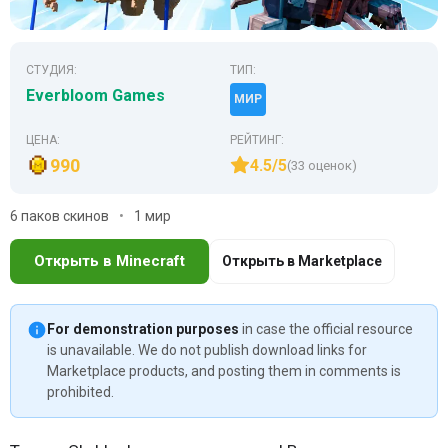
СТУДИЯ:
ТИП:
Everbloom Games
МИР
ЦЕНА:
РЕЙТИНГ:
990
4.5/5
(33 оценок)
6 паков скинов
1 мир
Открыть в Minecraft
Открыть в Marketplace
For demonstration purposes
in case the official resource
is unavailable. We do not publish download links for
Marketplace products, and posting them in comments is
prohibited.