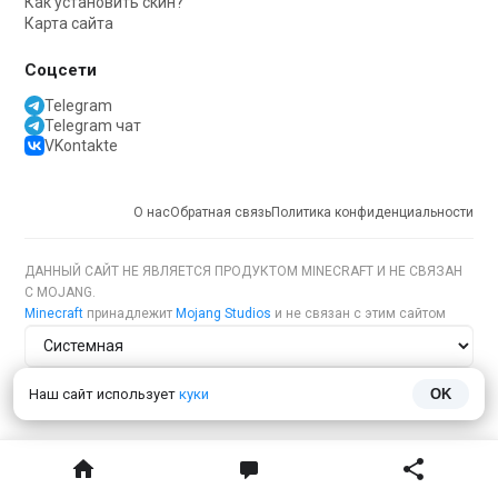
Как установить скин?
Карта сайта
Соцсети
Telegram
Telegram чат
VKontakte
О нас
Обратная связь
Политика конфиденциальности
ДАННЫЙ САЙТ НЕ ЯВЛЯЕТСЯ ПРОДУКТОМ MINECRAFT И НЕ СВЯЗАН
С MOJANG.
Minecraft
принадлежит
Mojang Studios
и не связан с этим сайтом
Тема сайта
Наш сайт использует
куки
OK
Язык сайта