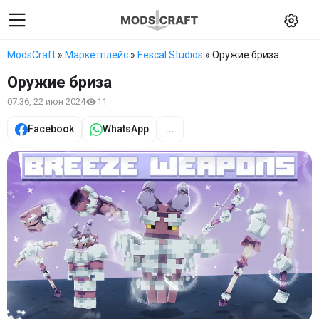
ModsCraft
»
Маркетплейс
»
Eescal Studios
» Оружие бриза
Оружие бриза
07:36, 22 июн 2024
11
Facebook
WhatsApp
...